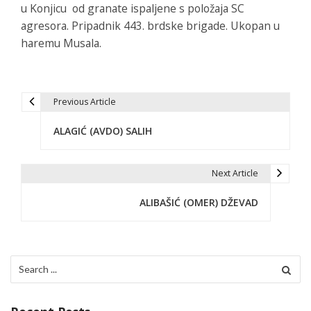
u Konjicu od granate ispaljene s položaja SC
agresora. Pripadnik 443. brdske brigade. Ukopan u
haremu Musala.
Previous Article
P
ALAGIĆ (AVDO) SALIH
o
s
Next Article
t
ALIBAŠIĆ (OMER) DŽEVAD
n
a
v
Search
for:
i