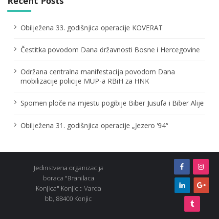
g
Recent Posts
a
Obilježena 33. godišnjica operacije KOVERAT
t
Čestitka povodom Dana državnosti Bosne i Hercegovine
i
o
Održana centralna manifestacija povodom Dana
mobilizacije policije MUP-a RBiH za HNK
n
Spomen ploče na mjestu pogibije Biber Jusufa i Biber Alije
Obilježena 31. godišnjica operacije „Jezero ‘94“
Jedinstvena organizacija
boraca "Branilaca
Konjica" Konjic :: Varda
bb, 88400 Konjic