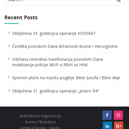
for:
i
g
Recent Posts
a
Obilježena 33. godišnjica operacije KOVERAT
t
Čestitka povodom Dana državnosti Bosne i Hercegovine
i
o
Održana centralna manifestacija povodom Dana
mobilizacije policije MUP-a RBiH za HNK
n
Spomen ploče na mjestu pogibije Biber Jusufa i Biber Alije
Obilježena 31. godišnjica operacije „Jezero ‘94“
Jedinstvena organizacija
boraca "Branilaca
Konjica" Konjic :: Varda