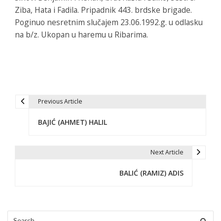
Ziba, Hata i Fadila. Pripadnik 443. brdske brigade.
Poginuo nesretnim slučajem 23.06.1992.g. u odlasku
na b/z. Ukopan u haremu u Ribarima.
Previous Article
P
BAJIĆ (AHMET) HALIL
o
s
Next Article
t
BALIĆ (RAMIZ) ADIS
n
a
v
Search