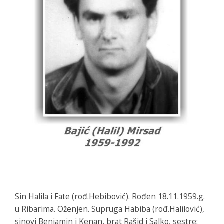
Sin Halila i Fate (rođ.Hebibović). Rođen 18.11.1959.g.
u Ribarima. Oženjen. Supruga Habiba (rođ.Halilović),
sinovi Benjamin i Kenan, brat Rašid i Salko, sestre: