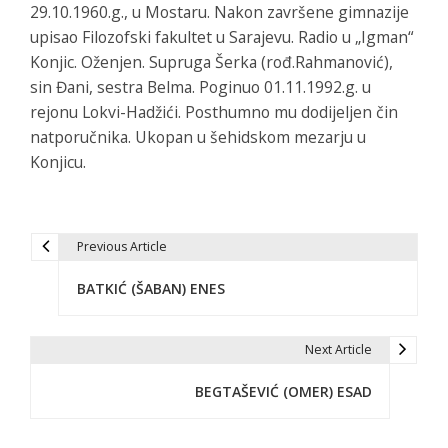
29.10.1960.g., u Mostaru. Nakon završene gimnazije
upisao Filozofski fakultet u Sarajevu. Radio u „Igman“
Konjic. Oženjen. Supruga Šerka (rođ.Rahmanović),
sin Đani, sestra Belma. Poginuo 01.11.1992.g. u
rejonu Lokvi-Hadžići. Posthumno mu dodijeljen čin
natporučnika. Ukopan u šehidskom mezarju u
Konjicu.
Previous Article
P
BATKIĆ (ŠABAN) ENES
o
s
Next Article
t
BEGTAŠEVIĆ (OMER) ESAD
n
a