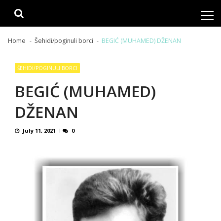
Skip
Skip
to
to
navigation
content
Home
Šehidi/poginuli borci
BEGIĆ (MUHAMED) DŽENAN
ŠEHIDI/POGINULI BORCI
BEGIĆ (MUHAMED)
DŽENAN
July 11, 2021
0