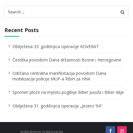
v
Search
for:
i
g
Recent Posts
a
Obilježena 33. godišnjica operacije KOVERAT
t
Čestitka povodom Dana državnosti Bosne i Hercegovine
i
o
Održana centralna manifestacija povodom Dana
mobilizacije policije MUP-a RBiH za HNK
n
Spomen ploče na mjestu pogibije Biber Jusufa i Biber Alije
Obilježena 31. godišnjica operacije „Jezero ‘94“
Jedinstvena organizacija