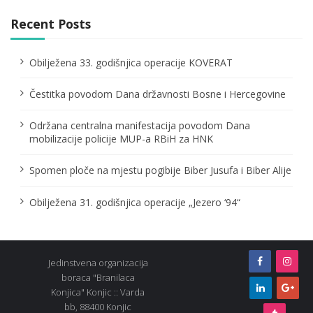
i
g
Recent Posts
a
Obilježena 33. godišnjica operacije KOVERAT
t
Čestitka povodom Dana državnosti Bosne i Hercegovine
i
o
Održana centralna manifestacija povodom Dana
mobilizacije policije MUP-a RBiH za HNK
n
Spomen ploče na mjestu pogibije Biber Jusufa i Biber Alije
Obilježena 31. godišnjica operacije „Jezero ‘94“
Jedinstvena organizacija
boraca "Branilaca
Konjica" Konjic :: Varda
bb, 88400 Konjic