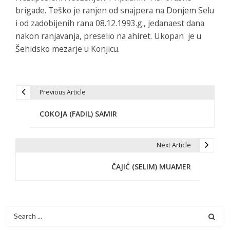
brigade. Teško je ranjen od snajpera na Donjem Selu
i od zadobijenih rana 08.12.1993.g., jedanaest dana
nakon ranjavanja, preselio na ahiret. Ukopan je u
Šehidsko mezarje u Konjicu.
Previous Article
P
COKOJA (FADIL) SAMIR
o
s
Next Article
t
ČAJIĆ (SELIM) MUAMER
n
a
v
Search
for: