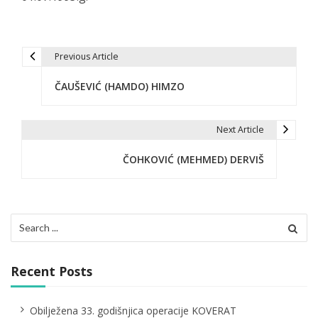
Previous Article
P
ČAUŠEVIĆ (HAMDO) HIMZO
o
s
Next Article
t
ČOHKOVIĆ (MEHMED) DERVIŠ
n
a
v
Search
for:
i
g
Recent Posts
a
Obilježena 33. godišnjica operacije KOVERAT