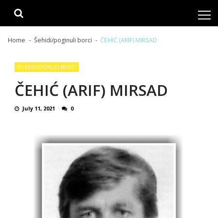
Skip
Skip
to
to
navigation
content
Home
Šehidi/poginuli borci
ČEHIĆ (ARIF) MIRSAD
ŠEHIDI/POGINULI BORCI
ČEHIĆ (ARIF) MIRSAD
July 11, 2021
0