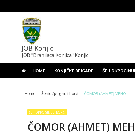
Skip
Skip
to
to
navigation
content
JOB Konjic
JOB "Branilaca Konjica" Konjic
HOME
KONJIČKE BRIGADE
ŠEHIDI/POGINU
Home
Šehidi/poginuli borci
ČOMOR (AHMET) MEHO
ŠEHIDI/POGINULI BORCI
ČOMOR (AHMET) ME