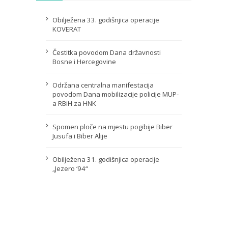
Obilježena 33. godišnjica operacije
KOVERAT
Čestitka povodom Dana državnosti
Bosne i Hercegovine
Održana centralna manifestacija
povodom Dana mobilizacije policije MUP-
a RBiH za HNK
Spomen ploče na mjestu pogibije Biber
Jusufa i Biber Alije
Obilježena 31. godišnjica operacije
„Jezero ‘94“