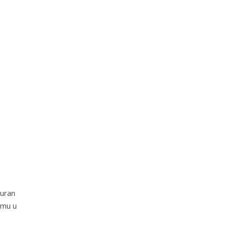
Duran
emu u