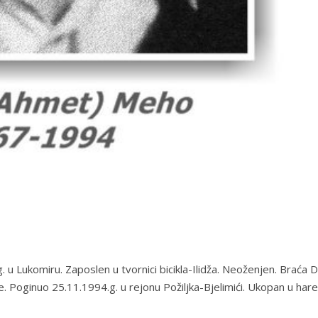
 u Lukomiru. Zaposlen u tvornici bicikla-Ilidža. Neoženjen. Braća 
. Poginuo 25.11.1994.g. u rejonu Požiljka-Bjelimići. Ukopan u har