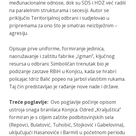
međunacionalne odnose, dok su SDS i HDZ već radili
na paralelnim strukturama i secesiji. Autor se
priključio Teritorijalnoj odbrani i sudjelovao u
pripremama za ono što je smatrao neizbježnim –
agresiju.
Opisuje prve uniforme, formiranje jedinica,
naoružavanje i zaštitu fabrike „Igman”, ključnog
resursa u odbrani. Simboličan trenutak bio je
podizanje zastave RBiH u Konjicu, kada se hrabri
policajac Idriz Balić popeo na jarbol vlastitim rukama.
Taj čin predstavljao je rađanje nove nade i države.
Treće poglavlje:
Ovo poglavlje počinje opisom
ustroja snaga branilaca Konjica. Odred „Kraljuštica”
formiran je s ciljem zaštite podbitovinjskih sela
(Repovci, Bulatović, Tuhobić, Stojković i Gabelovina),
uključujući Hasanoviće i Barmiš u početnom periodu