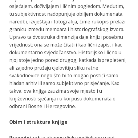
osjećajem, doživljajem i ličnim pogledom. Međutim,
tu subjektivnost nadopunjuje obiljem dokumenata,
naredbi, izvještaja i fotografija, čime rukopis prelazi
granicu između memoara i historiografskog izvora.
Upravo ta dvostruka dimenzija daje knjizi posebnu
vrijednost: ona se može čitati i kao lični zapis, i kao
dokumentarno svjedočanstvo. Historijsko i lično u
njoj stoje jedno pored drugog, katkada isprepleteni,
ali zajedno pružaju cjelovitiju sliku ratne
svakodnevice nego što bi to mogao postići samo
hladan arhiv ili samo subjektivno prisjećanje. Kao
takva, ova knjiga zauzima svoje mjesto i u
književnosti sjećanja i u korpusu dokumenata o
odbrani Bosne i Hercegovine.
Obim i struktura knjige
Pravedni rat
je obimno djelo podijeljeno u pet