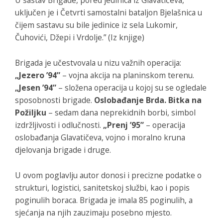
U sastav Brigade, pored jedinica iz Glavatičeva,
uključen je i Četvrti samostalni bataljon Bjelašnica u
čijem sastavu su bile jedinice iz sela Lukomir,
Čuhovići, Džepi i Vrdolje.” (Iz knjige)
Brigada je učestvovala u nizu važnih operacija:
„Jezero ’94”
– vojna akcija na planinskom terenu.
„Jesen ’94”
– složena operacija u kojoj su se ogledale
sposobnosti brigade.
Oslobađanje Brda. Bitka na
Požiljku
– sedam dana neprekidnih borbi, simbol
izdržljivosti i odlučnosti.
„Prenj ’95”
– operacija
oslobađanja Glavatičeva, vojno i moralno kruna
djelovanja brigade i druge.
U ovom poglavlju autor donosi i precizne podatke o
strukturi, logistici, sanitetskoj službi, kao i popis
poginulih boraca. Brigada je imala 85 poginulih, a
sjećanja na njih zauzimaju posebno mjesto.