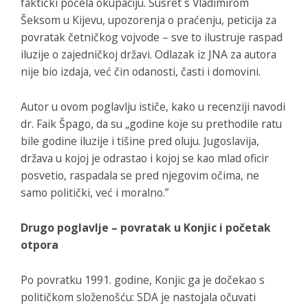
faktički počela okupaciju. Susret s Vladimirom
Šeksom u Kijevu, upozorenja o praćenju, peticija za
povratak četničkog vojvode – sve to ilustruje raspad
iluzije o zajedničkoj državi. Odlazak iz JNA za autora
nije bio izdaja, već čin odanosti, časti i domovini.
Autor u ovom poglavlju ističe, kako u recenziji navodi
dr. Faik Špago, da su „godine koje su prethodile ratu
bile godine iluzije i tišine pred oluju. Jugoslavija,
država u kojoj je odrastao i kojoj se kao mlad oficir
posvetio, raspadala se pred njegovim očima, ne
samo politički, već i moralno.”
Drugo poglavlje – povratak u Konjic i početak
otpora
Po povratku 1991. godine, Konjic ga je dočekao s
političkom složenošću: SDA je nastojala očuvati