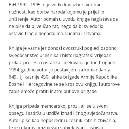
BiH 1992–1995. nije vodio kao izbor, već kao
nužnost, kao borba naroda kojemu je prijetilo
uništenje. Autor odmah u uvodu knjige naglašava da
ne piše da bi veličao rat, nego da bi svjedočio,
ostavio trag o događajima, ljudima i žrtvama.
Knjiga je važna jer donosi dvostruki pogled: osobno
svjedočanstvo učesnika i historiografski vrijedan
prikaz procesa nastanka i djelovanja jedne brigade.
1994. godine autor je postavljen za komandanta
649., tj. kasnije 450. lahke brigade Armije Republike
Bosne i Hercegovine te se kroz ovu knjigu i autorove
zapis emože pratiti ir atni put ove brigade.
Knjiga pripada memoarskoj prozi, ali se u svom
opsegu i sadržaju uzdiže iznad ličnog svjedočanstva.
Autor piše kao neposredni učesnik ratnih zbivanja,
te je rukopis neizbježan subjektivan – ispisan