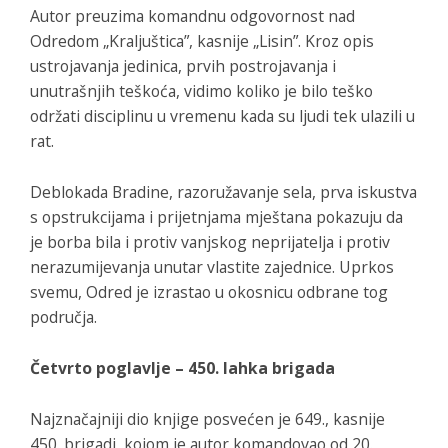
Autor preuzima komandnu odgovornost nad
Odredom „Kraljuštica”, kasnije „Lisin”. Kroz opis
ustrojavanja jedinica, prvih postrojavanja i
unutrašnjih teškoća, vidimo koliko je bilo teško
održati disciplinu u vremenu kada su ljudi tek ulazili u
rat.
Deblokada Bradine, razoružavanje sela, prva iskustva
s opstrukcijama i prijetnjama mještana pokazuju da
je borba bila i protiv vanjskog neprijatelja i protiv
nerazumijevanja unutar vlastite zajednice. Uprkos
svemu, Odred je izrastao u okosnicu odbrane tog
područja.
Četvrto poglavlje – 450. lahka brigada
Najznačajniji dio knjige posvećen je 649., kasnije
450. brigadi, kojom je autor komandovao od 20.