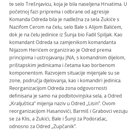
te selo Trešnjavicu, koja je bila naseljena Hrvatima. U
početnoj fazi priprema i odbrane od agresije
Komanda Odreda bila je nadležna za sela Zukiće s
Nazifom Cerom na čelu, selo Bale s Alijom Balićem,
dok je na čelu jedinice iz Šunja bio Fadil Spiljak. Kao
komandant Odreda sa zamjenikom komandanta
Nijazom Herićem organizirao je Odred prema
principima i ustrojavanju JNA, s komandnim dijelom,
prištapskim jedinicama i četama kao borbenom
komponentom. Razvojem situacije mijenjale su se
zone, područja djelovanja, kao i komandiri jedinica.
Reorganizacijom Odreda zona odgovornosti
definisana je samo na podbitovinjska sela, a Odred
„Kraljuštica” mijenja naziv u Odred „Lisin”. Ovom
reorganizacijom Hasanovići, Barmiš i Grabovci vezuju
se za Klis, a Zukići, Bale i Šunji za Podorašac,
odnosno za Odred „Zupčanik”.