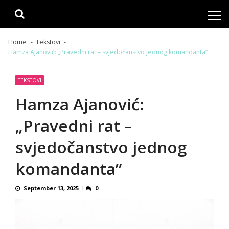
Skip
Skip
to
to
navigation
content
Home
Tekstovi
Hamza Ajanović: „Pravedni rat – svjedočanstvo jednog komandanta”
TEKSTOVI
Hamza Ajanović:
„Pravedni rat –
svjedočanstvo jednog
komandanta”
September 13, 2025
0