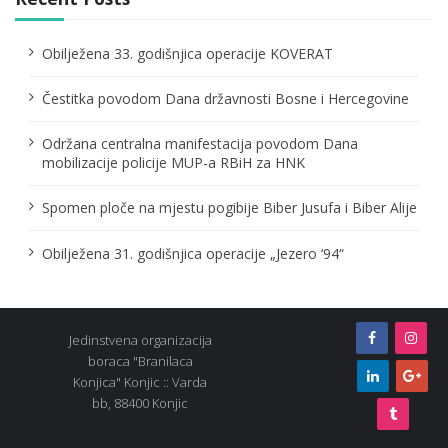
a
t
Obilježena 33. godišnjica operacije KOVERAT
i
Čestitka povodom Dana državnosti Bosne i Hercegovine
o
Održana centralna manifestacija povodom Dana
n
mobilizacije policije MUP-a RBiH za HNK
Spomen ploče na mjestu pogibije Biber Jusufa i Biber Alije
Obilježena 31. godišnjica operacije „Jezero ‘94“
Jedinstvena organizacija
boraca "Branilaca
Konjica" Konjic :: Varda
bb, 88400 Konjic