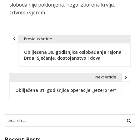
sloboda nije poklonjena, nego izborena krvlju,
žrtvom i vjerom.
Previous Article
P
Obilježena 30. godišnjica oslobađanja rejona
o
Brda: Sjećanje, dostojanstvo i dova
s
t
Next Article
n
Obilježena 31. godišnjica operacije „Jezero ‘94“
a
v
Search
i
for:
g
Recent Posts