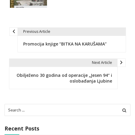
Previous Article
P
Promocija knjige “BITKA NA KARUŠAMA”
o
s
Next Article
t
Obilježeno 30 godina od operacije „Jesen 94“ i
n
oslobađanja Ljubine
a
v
Search
i
for:
g
Recent Posts
a