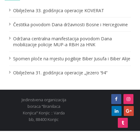
t
Obilježena 33. godišnjica operacije KOVERAT
i
Čestitka povodom Dana državnosti Bosne i Hercegovine
o
Održana centralna manifestacija povodom Dana
n
mobilizacije policije MUP-a RBiH za HNK
Spomen ploče na mjestu pogibije Biber Jusufa i Biber Alije
Obilježena 31. godišnjica operacije „Jezero ‘94“
Jedinstvena organizacija
boraca "Branilaca
Konjica" Konjic :: Varda
bb, 88400 Konjic