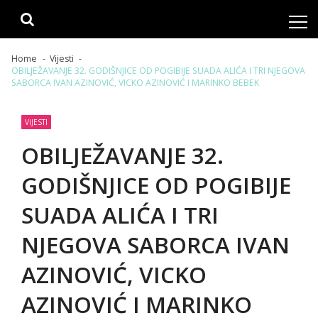
Skip
Skip
to
to
navigation
content
Home
Vijesti
OBILJEŽAVANJE 32. GODIŠNJICE OD POGIBIJE SUADA ALIĆA I TRI NJEGOVA
SABORCA IVAN AZINOVIĆ, VICKO AZINOVIĆ I MARINKO BEBEK
VIJESTI
OBILJEŽAVANJE 32.
GODIŠNJICE OD POGIBIJE
SUADA ALIĆA I TRI
NJEGOVA SABORCA IVAN
AZINOVIĆ, VICKO
AZINOVIĆ I MARINKO