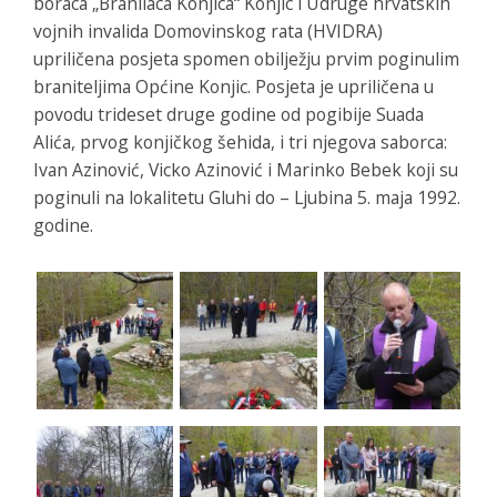
boraca „Branilaca Konjica“ Konjic i Udruge hrvatskih
vojnih invalida Domovinskog rata (HVIDRA)
upriličena posjeta spomen obilježju prvim poginulim
braniteljima Općine Konjic. Posjeta je upriličena u
povodu trideset druge godine od pogibije Suada
Alića, prvog konjičkog šehida, i tri njegova saborca:
Ivan Azinović, Vicko Azinović i Marinko Bebek koji su
poginuli na lokalitetu Gluhi do – Ljubina 5. maja 1992.
godine.