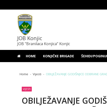
Skip
Skip
to
to
navigation
content
JOB Konjic
JOB "Branilaca Konjica" Konjic
HOME
KONJIČKE BRIGADE
ŠEHIDI/POGINU
Home
Vijesti
OBILJEŽAVANJE GODIŠNJICE ODBRANE GRA
VIJESTI
OBILJEŽAVANJE GODI