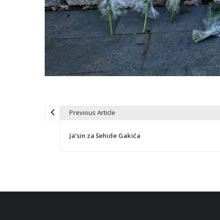
Previous Article
P
Ja’sin za šehide Gakića
o
s
t