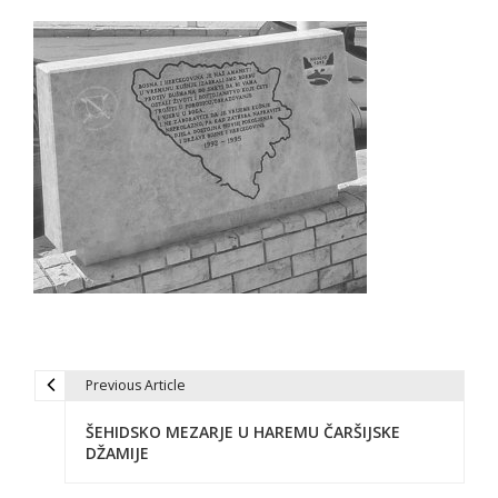
Previous Article
P
ŠEHIDSKO MEZARJE U HAREMU ČARŠIJSKE
o
DŽAMIJE
s