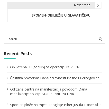
t
Next Article
n
SPOMEN-OBILJEŽJE U GLAVATIČEVU
a
v
Search
i
for:
g
Recent Posts
a
t
Obilježena 33. godišnjica operacije KOVERAT
i
Čestitka povodom Dana državnosti Bosne i Hercegovine
o
Održana centralna manifestacija povodom Dana
n
mobilizacije policije MUP-a RBiH za HNK
Spomen ploče na mjestu pogibije Biber Jusufa i Biber Alije