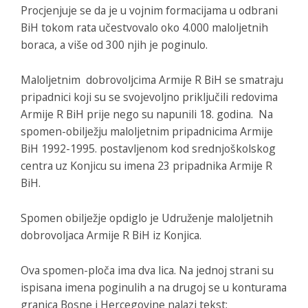
Procjenjuje se da je u vojnim formacijama u odbrani
BiH tokom rata učestvovalo oko 4.000 maloljetnih
boraca, a više od 300 njih je poginulo.
Maloljetnim dobrovoljcima Armije R BiH se smatraju
pripadnici koji su se svojevoljno priključili redovima
Armije R BiH prije nego su napunili 18. godina. Na
spomen-obilježju maloljetnim pripadnicima Armije
BiH 1992-1995. postavljenom kod srednjoškolskog
centra uz Konjicu su imena 23 pripadnika Armije R
BiH.
Spomen obilježje opdiglo je Udruženje maloljetnih
dobrovoljaca Armije R BiH iz Konjica.
Ova spomen-ploča ima dva lica. Na jednoj strani su
ispisana imena poginulih a na drugoj se u konturama
granica Bosne i Hercegovine nalazi tekst: