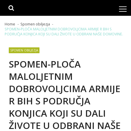
Skip
Skip
to
to
navigation
content
Home
Spomen obiljezja
SPOMEN-PLOČA MALOLJETNIM DOBROVOLJCIMA ARMIJE R BIH S
PODRUČJA KONJICA KOJI SU DALI ŽIVOTE U ODBRANI NAŠE DOMOVINE.
SPOMEN OBILJEZJA
SPOMEN-PLOČA
MALOLJETNIM
DOBROVOLJCIMA ARMIJE
R BIH S PODRUČJA
KONJICA KOJI SU DALI
ŽIVOTE U ODBRANI NAŠE