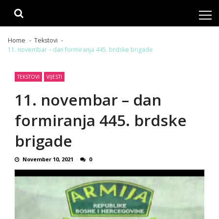
Skip
Skip
to
to
navigation
content
Home
Tekstovi
11. novembar – dan formiranja 445. brdske brigade
TEKSTOVI
VIJESTI
11. novembar – dan
formiranja 445. brdske
brigade
November 10, 2021
0