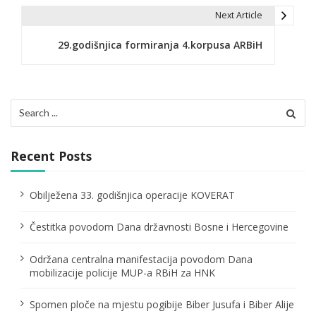
s
Next Article
t
29.godišnjica formiranja 4.korpusa ARBiH
n
a
v
Search
for:
i
g
Recent Posts
a
Obilježena 33. godišnjica operacije KOVERAT
t
Čestitka povodom Dana državnosti Bosne i Hercegovine
i
o
Održana centralna manifestacija povodom Dana
mobilizacije policije MUP-a RBiH za HNK
n
Spomen ploče na mjestu pogibije Biber Jusufa i Biber Alije