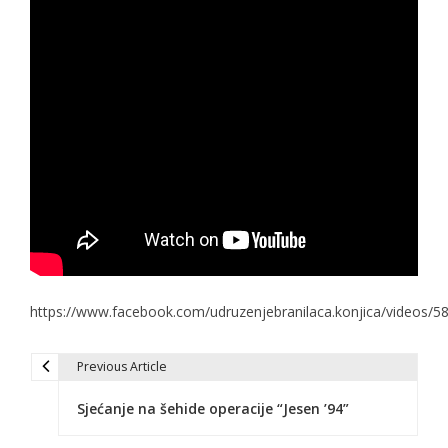
https://www.facebook.com/udruzenjebranilaca.konjica/videos/
Previous Article
P
Sjećanje na šehide operacije “Jesen ’94”
o