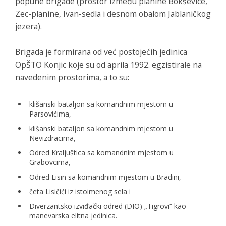
popune brigade (prostor između planine Bokševice,
Zec-planine, Ivan-sedla i desnom obalom Jablaničkog
jezera).
Brigada je formirana od već postojećih jedinica
OpŠTO Konjic koje su od aprila 1992. egzistirale na
navedenim prostorima, a to su:
klišanski bataljon sa komandnim mjestom u
Parsovićima,
klišanski bataljon sa komandnim mjestom u
Nevizdracima,
Odred Kraljuštica sa komandnim mjestom u
Grabovcima,
Odred Lisin sa komandnim mjestom u Bradini,
četa Lisičići iz istoimenog sela i
Diverzantsko izviđački odred (DIO) „Tigrovi“ kao
manevarska elitna jedinica.