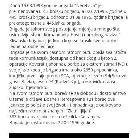
Dana 13.03.1993.godine brigada “Neretvica” je
preimenovana u 45. brdsku brigadu, a 02.02.1995. godine u
445. brdsku brigadu, odnosno 01.08.1995. godine brigada je
prekategorisana u 445.lahku brigadu.
Brigada je tokom svog postojanja mjenjala mnogo šta,
osim dvije stvari, komandanta Hase i narodnog naziva ”
Klišanska brigada”, jedinica koju su krasile sve osobine
jedne narodne jedinice.
Brigada je na svom časnom ratnom putu obišla sva ratišta
tada komunikacijski dostupna od hadžićkog u ljeto 92,
operacije Koverat (Jahorina), borbe sa ekstremistima HVO u
svojoj z/o kada je brigada imala oko 2650 pripadninka,
konjičke prve linije prema SCA, operacije Jezero 94(Bukove
glave-Bijela), Jesen 94 (Podveležje), treskavičko ratiše,
župsko -bjelimićko…
Na svom ratnom putu boreći se za slobodu i dostojanstvo
u temelje države Bosne i Hercegovine 121 borac ove
jedinice je položio svoj život.11 pripadnika je odlikovano
najvećim ratnim priznanjem “Zlatni ljiljan”.
333 borca ove jedinice su teže ili lakše ranjena.
Brigada je rasformirana 22.04.1996.godine.