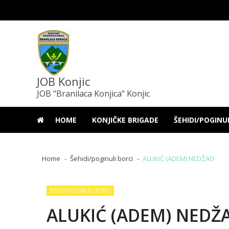
Skip
Skip
to
to
navigation
content
JOB Konjic
JOB "Branilaca Konjica" Konjic
HOME
KONJIČKE BRIGADE
ŠEHIDI/POGINU
Home
Šehidi/poginuli borci
ALUKIĆ (ADEM) NEDŽAD
ŠEHIDI/POGINULI BORCI
ALUKIĆ (ADEM) NEDŽ