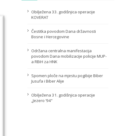
Obilježena 33. godišnjica operacije
KOVERAT
Čestitka povodom Dana državnosti
Bosne i Hercegovine
Održana centralna manifestacija
povodom Dana mobilizacije policije MUP-
a RBiH za HNK
Spomen ploče na mjestu pogibije Biber
Jusufa i Biber Alije
Obilježena 31. godišnjica operacije
„Jezero ‘94“