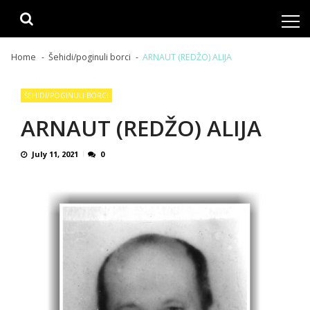
Skip
Skip
to
to
navigation
content
Home
Šehidi/poginuli borci
ARNAUT (REDŽO) ALIJA
ŠEHIDI/POGINULI BORCI
ARNAUT (REDŽO) ALIJA
July 11, 2021
0