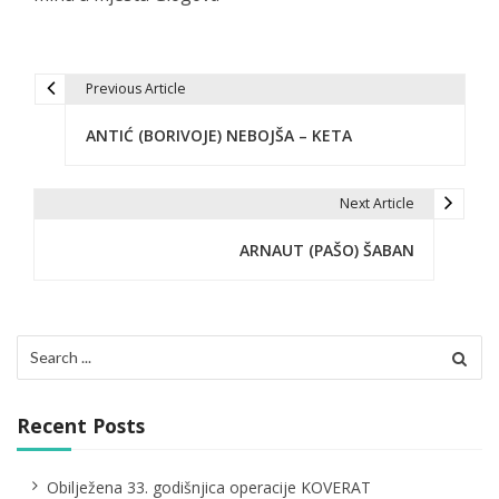
Previous Article
P
ANTIĆ (BORIVOJE) NEBOJŠA – KETA
o
s
Next Article
t
ARNAUT (PAŠO) ŠABAN
n
a
v
Search
for:
i
g
Recent Posts
a
Obilježena 33. godišnjica operacije KOVERAT