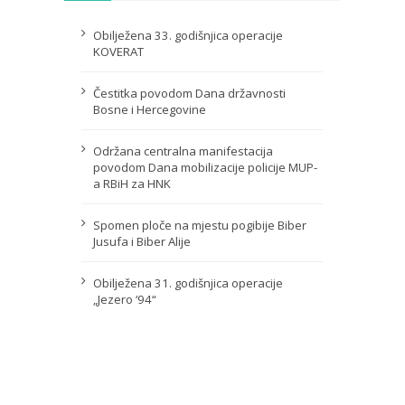
Obilježena 33. godišnjica operacije
KOVERAT
Čestitka povodom Dana državnosti
Bosne i Hercegovine
Održana centralna manifestacija
povodom Dana mobilizacije policije MUP-
a RBiH za HNK
Spomen ploče na mjestu pogibije Biber
Jusufa i Biber Alije
Obilježena 31. godišnjica operacije
„Jezero ‘94“