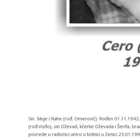
Sin Muje i Rahe (rođ. Omerović). Rođen 01.11.1942.g
(rođ.Vođo), sin Dževad, kćerke Dževada i Šerifa, brać
povrede u radionici umro u bolnici u Zenici 25.01.19