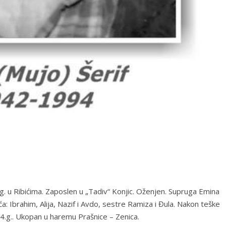
. u Ribićima. Zaposlen u „Tadiv“ Konjic. Oženjen. Supruga Emina
a: Ibrahim, Alija, Nazif i Avdo, sestre Ramiza i Đula. Nakon teške
94.g.. Ukopan u haremu Prašnice – Zenica.