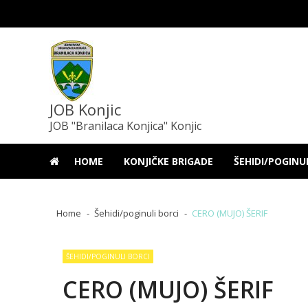
Skip
Skip
to
to
navigation
content
JOB Konjic
JOB "Branilaca Konjica" Konjic
HOME
KONJIČKE BRIGADE
ŠEHIDI/POGINU
Home
Šehidi/poginuli borci
CERO (MUJO) ŠERIF
ŠEHIDI/POGINULI BORCI
CERO (MUJO) ŠERIF