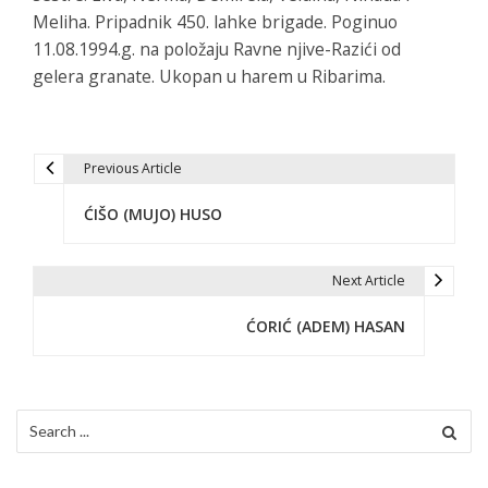
Meliha. Pripadnik 450. lahke brigade. Poginuo
11.08.1994.g. na položaju Ravne njive-Razići od
gelera granate. Ukopan u harem u Ribarima.
Previous Article
P
ĆIŠO (MUJO) HUSO
o
s
Next Article
t
ĆORIĆ (ADEM) HASAN
n
a
v
Search
for:
i