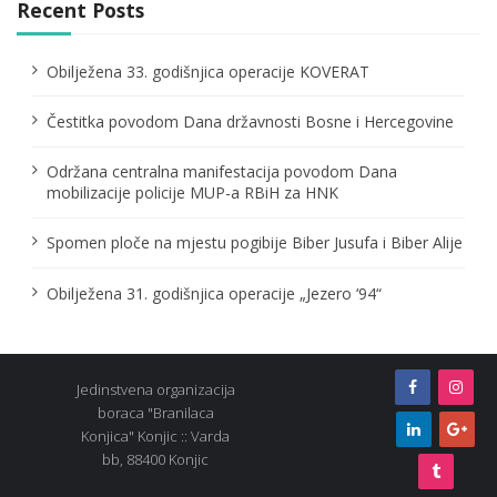
g
Recent Posts
a
Obilježena 33. godišnjica operacije KOVERAT
t
Čestitka povodom Dana državnosti Bosne i Hercegovine
i
o
Održana centralna manifestacija povodom Dana
mobilizacije policije MUP-a RBiH za HNK
n
Spomen ploče na mjestu pogibije Biber Jusufa i Biber Alije
Obilježena 31. godišnjica operacije „Jezero ‘94“
Jedinstvena organizacija
boraca "Branilaca
Konjica" Konjic :: Varda
bb, 88400 Konjic