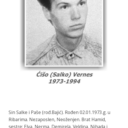
Sin Salke i Paše (rođ.Bajić). Rođen 02.01.1973.g. u
Ribarima. Nezaposlen, Neoženjen. Brat Hamid,
sestre: Elva, Nerma, Demirela, Veldina, Nihada i