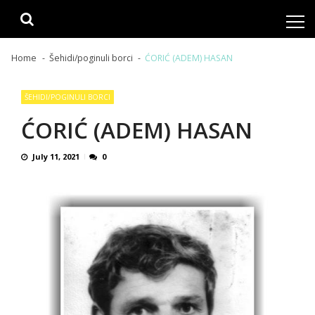
Skip
Skip
to
to
navigation
content
Home
Šehidi/poginuli borci
ĆORIĆ (ADEM) HASAN
ŠEHIDI/POGINULI BORCI
ĆORIĆ (ADEM) HASAN
July 11, 2021
0