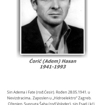
Sin Adema i Fate (rođ.Ćesir). Rođen 28.05.1941. u
Nevizdracima.. Zaposlen u „Hidroelektro“ Zagreb.
Oženjen. Supruga Šaha (rođ.Voloder), sin Esad i kći