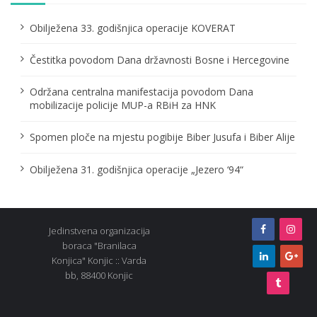
a
Obilježena 33. godišnjica operacije KOVERAT
t
Čestitka povodom Dana državnosti Bosne i Hercegovine
i
o
Održana centralna manifestacija povodom Dana
mobilizacije policije MUP-a RBiH za HNK
n
Spomen ploče na mjestu pogibije Biber Jusufa i Biber Alije
Obilježena 31. godišnjica operacije „Jezero ‘94“
Jedinstvena organizacija
boraca "Branilaca
Konjica" Konjic :: Varda
bb, 88400 Konjic