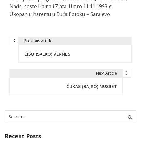
Nađa, seste Hajna i Zlata. Umro 11.11.1993.g..
Ukopan u haremu u Buća Potoku – Sarajevo.
Previous Article
P
ĆIŠO (SALKO) VERNES
o
s
Next Article
t
ĆUKAS (BAJRO) NUSRET
n
a
v
Search
for:
i
g
Recent Posts