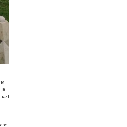
 Na
 je
vnost
đeno