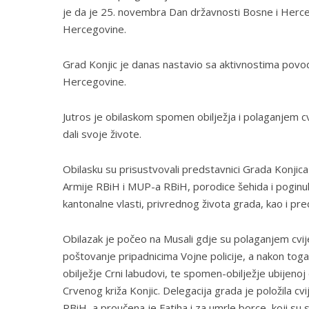
je da je 25. novembra Dan državnosti Bosne i Herceg
Hercegovine.
Grad Konjic je danas nastavio sa aktivnostima povo
Hercegovine.
Jutros je obilaskom spomen obilježja i polaganjem c
dali svoje živote.
Obilasku su prisustvovali predstavnici Grada Konji
Armije RBiH i MUP-a RBiH, porodice šehida i poginulih 
kantonalne vlasti, privrednog života grada, kao i preds
Obilazak je počeo na Musali gdje su polaganjem cvijeć
poštovanje pripadnicima Vojne policije, a nakon tog
obilježje Crni labudovi, te spomen-obilježje ubijenoj 
Crvenog križa Konjic. Delegacija grada je položila c
RBiH, a proučena je Fatiha i za umrle borce, koji su 