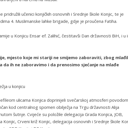
idružili učenici konjičkih osnovnih i Srednje škole Konjic, te je
dima 4. Muslimanske lahke brigade, gdje je proučena Fatiha.
e u Konjicu Ensar ef. Zalihić, čestitavši Dan državnosti BiH, i u
e, mjesto koje mi stariji ne smijemo zaboraviti, zbog mlađi
oga da ih ne zaboravimo i da prenosimo sjećanje na mlađe
defileom ulicama Konjica doprinijeli svečarskoj atmosferi povodo
nčan kod centralnog spomen obilježja na Trgu državnosti Alija
utom šutnje. Cvijeće su položile delegacija Grada Konjica, JOB,
a Konjic, Crveni križ Konjic, delegacija osnovnih i Srednje škole Kon