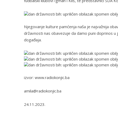
fudbalski klubovi Igman i Klis, te predstavnici SDA Ko
Njegovanje kulture pamćenja naša je najvažnija obave
državnosti nas obavezuje da damo puni doprinos u 
događaja.
izvor: www.radiokonjic.ba
amila@radiokonjic.ba
24.11.2023.