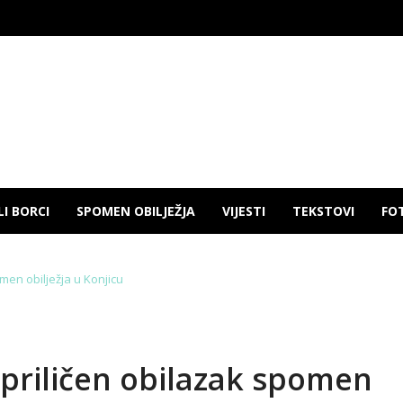
LI BORCI
SPOMEN OBILJEŽJA
VIJESTI
TEKSTOVI
FO
men obilježja u Konjicu
Upriličen obilazak spomen