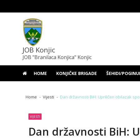
Skip
Skip
to
to
navigation
content
JOB Konjic
JOB "Branilaca Konjica" Konjic
HOME
KONJIČKE BRIGADE
ŠEHIDI/POGINU
Home
Vijesti
Dan državnosti BiH: Upriličen obilazak spo
VIJESTI
Dan državnosti BiH: 