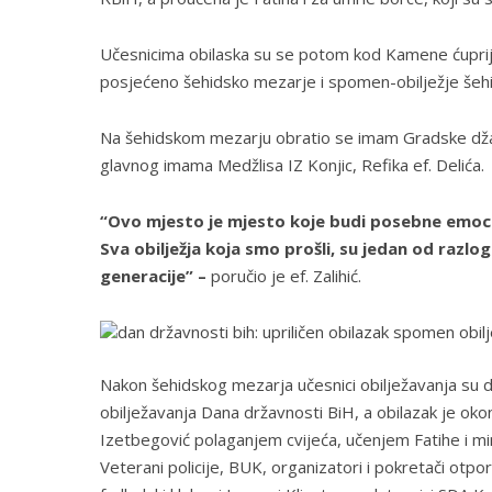
Učesnicima obilaska su se potom kod Kamene ćuprije pr
posjećeno šehidsko mezarje i spomen-obilježje šehi
Na šehidskom mezarju obratio se imam Gradske džamij
glavnog imama Medžlisa IZ Konjic, Refika ef. Delića.
“Ovo mjesto je mjesto koje budi posebne emocij
Sva obilježja koja smo prošli, su jedan od razl
generacije” –
poručio je ef. Zalihić.
Nakon šehidskog mezarja učesnici obilježavanja su 
obilježavanja Dana državnosti BiH, a obilazak je oko
Izetbegović polaganjem cvijeća, učenjem Fatihe i min
Veterani policije, BUK, organizatori i pokretači otpor