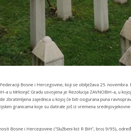
 Federaciji Bosne i Hercegovine, koji se obilježava 25. novembra.
H-a u Mrkonjić Gradu usvojena je Rezolucija ZAVNOBiH-a, u kojoj
de zbratimljena zajednica u kojoj će biti osigurana puna ravnopra
rijskim granicama koje su datirale još iz vremena srednjovjekovne
ti Bosne i Hercegovine (“Službeni list R BiH”, broj 9/95), odre