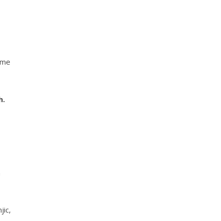
 ime
h.
m
jic,