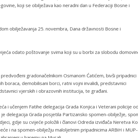
ovine, koji se obilježava kao neradni dan u Federaciji Bosne i
dom obilježavanja 25. novembra, Dana državnosti Bosne i
vijeća odato poštovanje svima koji su u borbi za slobodu domovin
ca predvođeni gradonačelnikom Osmanom Ćatićem, bivši pripadnici
boraca, demobilisani borci, ratni vojni invalidi, predstavnici
tavnici vjerskih i obrazovnih institucija, te građani.
a i učenjem Fatihe delegacija Grada Konjica i Veterani policije od
a je delegacija Grada posjetila Partizansko spomen-obilježje, sp
djeci, gdje su cvijeće položili i članovi Odreda izviđača Neretva Kon
vijeće i na spomen-obilježju maloljetnim pripadnicima ARBiH i MUP-
sahranjeni u haremu na Musali.