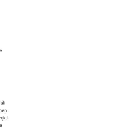
e
ali
omen-
jic i
a