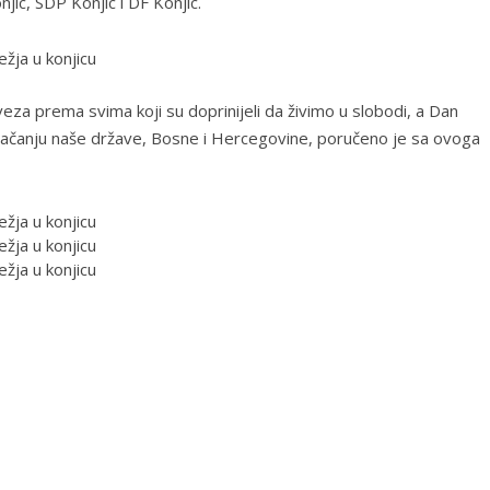
njic, SDP Konjic i DF Konjic.
za prema svima koji su doprinijeli da živimo u slobodi, a Dan
jačanju naše države, Bosne i Hercegovine, poručeno je sa ovoga