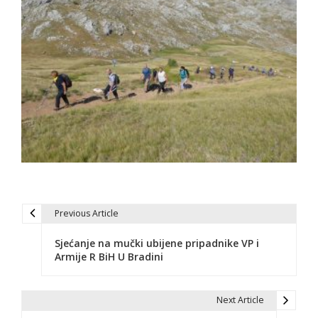
Previous Article
P
Sjećanje na mučki ubijene pripadnike VP i
o
Armije R BiH U Bradini
s
t
Next Article