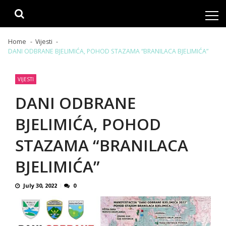
Skip
Skip
to
to
navigation
content
Home
Vijesti
DANI ODBRANE BJELIMIĆA, POHOD STAZAMA “BRANILACA BJELIMIĆA”
VIJESTI
DANI ODBRANE
BJELIMIĆA, POHOD
STAZAMA “BRANILACA
BJELIMIĆA”
July 30, 2022
0