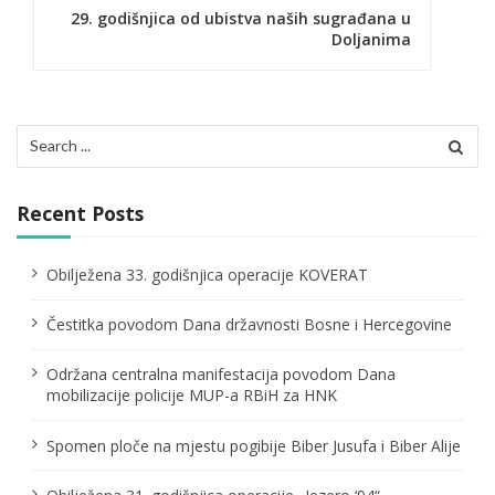
n
29. godišnjica od ubistva naših sugrađana u
Doljanima
a
v
i
Search
for:
g
a
Recent Posts
t
Obilježena 33. godišnjica operacije KOVERAT
i
Čestitka povodom Dana državnosti Bosne i Hercegovine
o
n
Održana centralna manifestacija povodom Dana
mobilizacije policije MUP-a RBiH za HNK
Spomen ploče na mjestu pogibije Biber Jusufa i Biber Alije