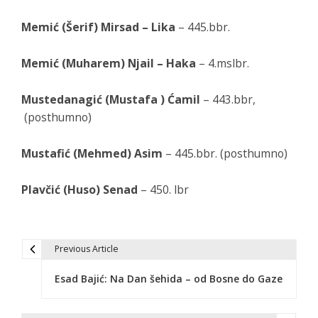
Memić (Šerif) Mirsad – Lika
– 445.bbr.
Memić (Muharem) Njail – Haka
– 4.mslbr.
Mustedanagić (Mustafa ) Ćamil
– 443.bbr,
(posthumno)
Mustafić (Mehmed) Asim
– 445.bbr. (posthumno)
Plavčić (Huso) Senad
– 450. lbr
Previous Article
P
Esad Bajić: Na Dan šehida – od Bosne do Gaze
o
s