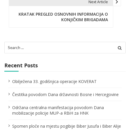
Next Article
t
KRATAK PREGLED OSNOVNIH INFORMACIJA O
n
KONJIČKIM BRIGADAMA
a
v
Search
i
for:
g
Recent Posts
a
t
Obilježena 33. godišnjica operacije KOVERAT
i
Čestitka povodom Dana državnosti Bosne i Hercegovine
o
Održana centralna manifestacija povodom Dana
n
mobilizacije policije MUP-a RBiH za HNK
Spomen ploče na mjestu pogibije Biber Jusufa i Biber Alije