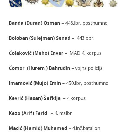
Banda (Duran) Osman
– 446.lbr, posthumno
Boloban (Sulejman) Senad
– 443.bbr.
Čolaković (Meho) Enver
– MAD 4. korpus
Čomor (Hurem ) Bahrudin
– vojna policija
Imamović (Mujo) Emin
– 450.lbr, posthumno
Kevrić (Hasan) Šefkija
– 4.korpus
Kezo (Arif) Ferid
– 4. mslbr
Macić (Hamid) Muhamed
– 4.inž.bataljon