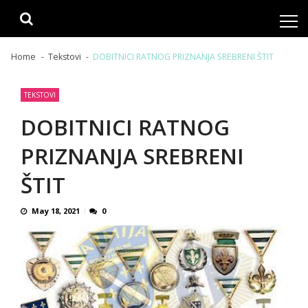
Skip
Skip
to
to
navigation
content
Home
Tekstovi
DOBITNICI RATNOG PRIZNANJA SREBRENI ŠTIT
TEKSTOVI
DOBITNICI RATNOG
PRIZNANJA SREBRENI
ŠTIT
May 18, 2021
0