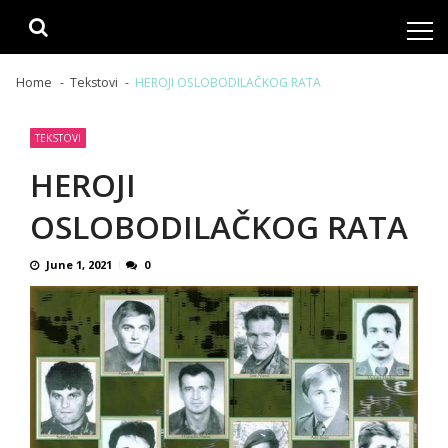
Skip
Skip
to
to
navigation
content
Home
Tekstovi
HEROJI OSLOBODILAČKOG RATA
TEKSTOVI
HEROJI
OSLOBODILAČKOG RATA
June 1, 2021
0