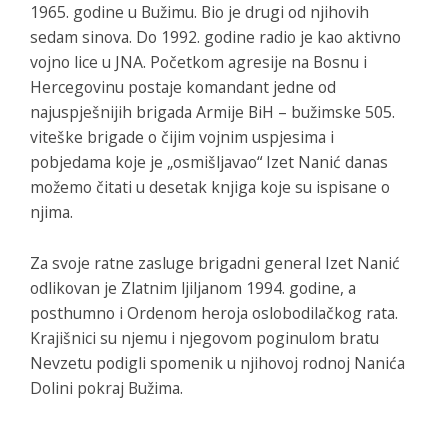
1965. godine u Bužimu. Bio je drugi od njihovih
sedam sinova. Do 1992. godine radio je kao aktivno
vojno lice u JNA. Početkom agresije na Bosnu i
Hercegovinu postaje komandant jedne od
najuspješnijih brigada Armije BiH – bužimske 505.
viteške brigade o čijim vojnim uspjesima i
pobjedama koje je „osmišljavao“ Izet Nanić danas
možemo čitati u desetak knjiga koje su ispisane o
njima.
Za svoje ratne zasluge brigadni general Izet Nanić
odlikovan je Zlatnim ljiljanom 1994. godine, a
posthumno i Ordenom heroja oslobodilačkog rata.
Krajišnici su njemu i njegovom poginulom bratu
Nevzetu podigli spomenik u njihovoj rodnoj Nanića
Dolini pokraj Bužima.