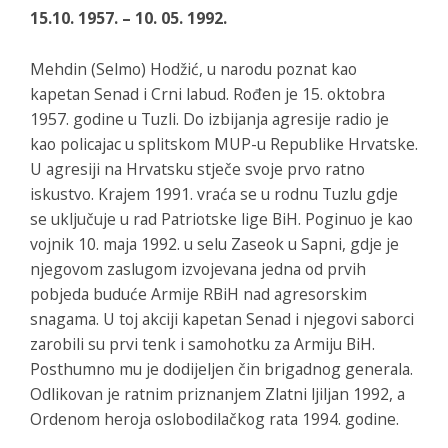
15.10. 1957. – 10. 05. 1992.
Mehdin (Selmo) Hodžić, u narodu poznat kao
kapetan Senad i Crni labud. Rođen je 15. oktobra
1957. godine u Tuzli. Do izbijanja agresije radio je
kao policajac u splitskom MUP-u Republike Hrvatske.
U agresiji na Hrvatsku stječe svoje prvo ratno
iskustvo. Krajem 1991. vraća se u rodnu Tuzlu gdje
se uključuje u rad Patriotske lige BiH. Poginuo je kao
vojnik 10. maja 1992. u selu Zaseok u Sapni, gdje je
njegovom zaslugom izvojevana jedna od prvih
pobjeda buduće Armije RBiH nad agresorskim
snagama. U toj akciji kapetan Senad i njegovi saborci
zarobili su prvi tenk i samohotku za Armiju BiH.
Posthumno mu je dodijeljen čin brigadnog generala.
Odlikovan je ratnim priznanjem Zlatni ljiljan 1992, a
Ordenom heroja oslobodilačkog rata 1994. godine.