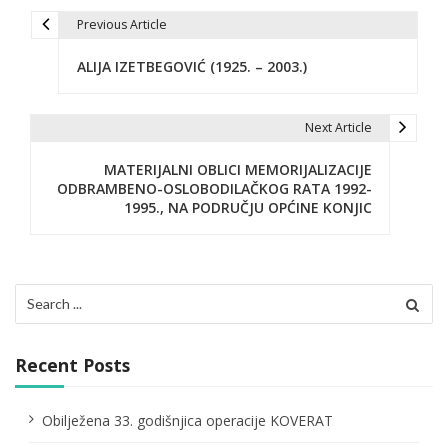
Previous Article
P
ALIJA IZETBEGOVIĆ (1925. – 2003.)
o
s
Next Article
t
MATERIJALNI OBLICI MEMORIJALIZACIJE
n
ODBRAMBENO-OSLOBODILAČKOG RATA 1992-
1995., NA PODRUČJU OPĆINE KONJIC
a
v
i
Search
for:
g
a
Recent Posts
t
Obilježena 33. godišnjica operacije KOVERAT
i