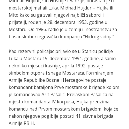
Midhad Hujdur, sin Husnije i Bahrije, odrastao je u
mostarskoj mahali Luka. Midhad Hujdur – Hujka ili
Mito kako su ga zvali njegovi najbliži saborci i
prijatelji, rođen je 28. decembra 1953. godine u
Mostaru. Od 1986. radio je u zemlji i inostranstvu za
bosanskohercegovačku kompaniju “Hidrogradnja”.
Kao rezervni policajac prijavio se u Stanicu policije
Luka u Mostaru 19. decembra 1991. godine, a samo
nekoliko mjeseci kasnije, aprila 1992. postaje
simbolom otpora i snage Mostaraca. Formiranjem
Armije Republike Bosne i Hercegovine postaje
komandant bataljona Prve mostarske brigade kojom
je komandovao Arif Pašalić. Prelaskom Pašalića na
mjesto komandanta IV korpusa, Hujka preuzima
komandu nad Prvom mostarskom brigadom, koja će
nakon njegove pogibije postati 41. slavna brigada
Armije RBiH.