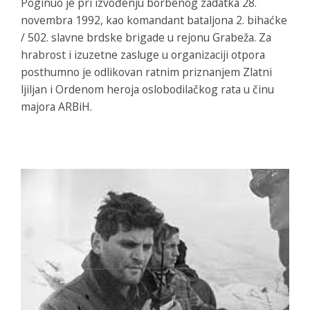
Poginuo je pri izvođenju borbenog zadatka 28.
novembra 1992, kao komandant bataljona 2. bihaćke
/ 502. slavne brdske brigade u rejonu Grabeža. Za
hrabrost i izuzetne zasluge u organizaciji otpora
posthumno je odlikovan ratnim priznanjem Zlatni
ljiljan i Ordenom heroja oslobodilačkog rata u činu
majora ARBiH.