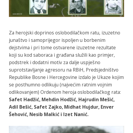
Za herojski doprinos oslobodilačkom ratu, izuzetno
junaštvo i samoprijegor ispoljen u borbenim
dejstvima i pri tome ostvarene izuzetne rezultate
koji su kod saboraca i građana služili kao primjer,
podstrek i dodatni motiv za dalje uspješno
suprotstavljanje agresoru na RBiH
, Predsjedništvo
Republike Bosne i Hercegovine izdalo je Ukaze kojim
se posthumno odlikuju (najvećim ratnim vojnim
odlikovanjem)
Ordenom heroja oslobodilačkog rata
:
Safet Hadžić, Mehdin Hodžić, Hajrudin Mešić,
Adil Bešić, Safet Zajko, Midhat Hujdur, Enver
Šehović, Nesib Malkić i Izet Nanić.