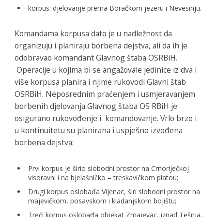
korpus: djelovanje prema Boračkom jezeru i Nevesinju.
Komandama korpusa dato je u nadležnost da
organizuju i planiraju borbena dejstva, ali da ih je
odobravao komandant Glavnog štaba OSRBiH.
Operacije u kojima bi se angažovale jedinice iz dva i
više korpusa planira i njime rukovodi Glavni štab
OSRBiH. Neposrednim praćenjem i usmjeravanjem
borbenih djelovanja Glavnog štaba OS RBiH je
osigurano rukovođenje i komandovanje. Vrlo brzo i
u kontinuitetu su planirana i uspješno izvođena
borbena dejstva:
Prvi korpus je širio slobodni prostor na Crnoriječkoj
visoravni i na bjelašničko – treskavičkom platou;
Drugi korpus oslobađa Vijenac, širi slobodni prostor na
majevičkom, posavskom i kladanjskom bojištu;
Treći korpus oslobađa objekat Zmajevac, iznad Tešnja,