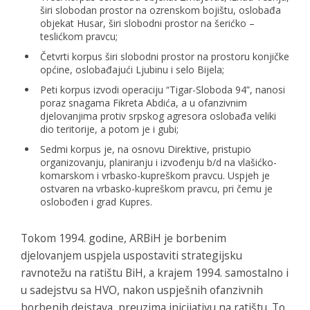
širi slobodan prostor na ozrenskom bojištu, oslobađa
objekat Husar, širi slobodni prostor na šerićko –
teslićkom pravcu;
Četvrti korpus širi slobodni prostor na prostoru konjičke
općine, oslobađajući Ljubinu i selo Bijela;
Peti korpus izvodi operaciju “Tigar-Sloboda 94”, nanosi
poraz snagama Fikreta Abdića, a u ofanzivnim
djelovanjima protiv srpskog agresora oslobađa veliki
dio teritorije, a potom je i gubi;
Sedmi korpus je, na osnovu Direktive, pristupio
organizovanju, planiranju i izvođenju b/d na vlašićko-
komarskom i vrbasko-kupreškom pravcu. Uspjeh je
ostvaren na vrbasko-kupreškom pravcu, pri čemu je
oslobođen i grad Kupres.
Tokom 1994. godine, ARBiH je borbenim
djelovanjem uspjela uspostaviti strategijsku
ravnotežu na ratištu BiH, a krajem 1994. samostalno i
u sadejstvu sa HVO, nakon uspješnih ofanzivnih
borbenih dejstava, preuzima inicijativu na ratištu. To,