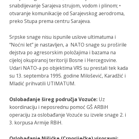
snabdijevanje Sarajeva strujom, vodom i plinom; •
otvaranje komunikacije od Sarajevskog aerodroma,
preko Stupa prema centru Sarajeva.
Srpske snage nisu ispunile uslove ultimatuma i
“Noćni let” je nastavljen, a NATO snage su proširile
dejstva po agresorskim položajima i bazama na
cijeloj okupiranoj teritoriji Bosne i Hercegovine.
Udari NATO-a po objektima VRS su prestali tek kada
su 13. septembra 1995. godine Milošević, Karadžić i
Mladić prihvatili UTIMATUM.
Oslobađanje šireg područja Vozuće:
Uz
koordinaciju i neposrednu pomoć GŠ ARBiH
operaciju za oslobađanje Vozuće su izvele snage 2. i
3. korpusa Armije RBiH.
Oslobađanje Nišićke (Crnoriječke) visoravni: