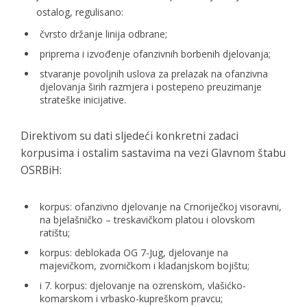
ostalog, regulisano:
čvrsto držanje linija odbrane;
priprema i izvođenje ofanzivnih borbenih djelovanja;
stvaranje povoljnih uslova za prelazak na ofanzivna
djelovanja širih razmjera i postepeno preuzimanje
strateške inicijative.
Direktivom su dati sljedeći konkretni zadaci
korpusima i ostalim sastavima na vezi Glavnom štabu
OSRBiH:
korpus: ofanzivno djelovanje na Crnoriječkoj visoravni,
na bjelašničko – treskavičkom platou i olovskom
ratištu;
korpus: deblokada OG 7-Jug, djelovanje na
majevičkom, zvorničkom i kladanjskom bojištu;
i 7. korpus: djelovanje na ozrenskom, vlašićko-
komarskom i vrbasko-kupreškom pravcu;