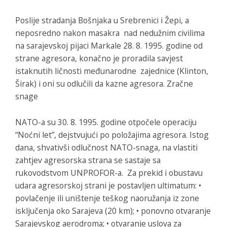
Poslije stradanja Bošnjaka u Srebrenici i Žepi, a
neposredno nakon masakra nad nedužnim civilima
na sarajevskoj pijaci Markale 28. 8. 1995. godine od
strane agresora, konačno je proradila savjest
istaknutih ličnosti međunarodne zajednice (Klinton,
Širak) i oni su odlučili da kazne agresora. Zračne
snage
NATO-a su 30. 8. 1995. godine otpočele operaciju
“Noćni let”, dejstvujući po položajima agresora. Istog
dana, shvativši odlučnost NATO-snaga, na vlastiti
zahtjev agresorska strana se sastaje sa
rukovodstvom UNPROFOR-a. Za prekid i obustavu
udara agresorskoj strani je postavljen ultimatum: •
povlačenje ili uništenje teškog naoružanja iz zone
isključenja oko Sarajeva (20 km); • ponovno otvaranje
Sarajevskog aerodroma; • otvaranje uslova za