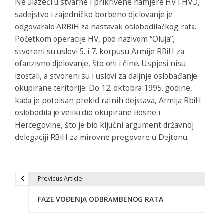
Ne ulazeći u stvarne i prikrivene namjere HV i HVO,
sadejstvo i zajedničko borbeno djelovanje je
odgovaralo ARBiH za nastavak oslobodilačkog rata.
Početkom operacije HV, pod nazivom “Oluja”,
stvoreni su uslovi 5. i 7. korpusu Armije RBiH za
ofanzivno djelovanje, što oni i čine. Uspjesi nisu
izostali, a stvoreni su i uslovi za daljnje oslobađanje
okupirane teritorije. Do 12. oktobra 1995. godine,
kada je potpisan prekid ratnih dejstava, Armija RbiH
oslobodila je veliki dio okupirane Bosne i
Hercegovine, što je bio ključni argument državnoj
delegaciji RBiH za mirovne pregovore u Dejtonu.
Previous Article
P
FAZE VOĐENJA ODBRAMBENOG RATA
o