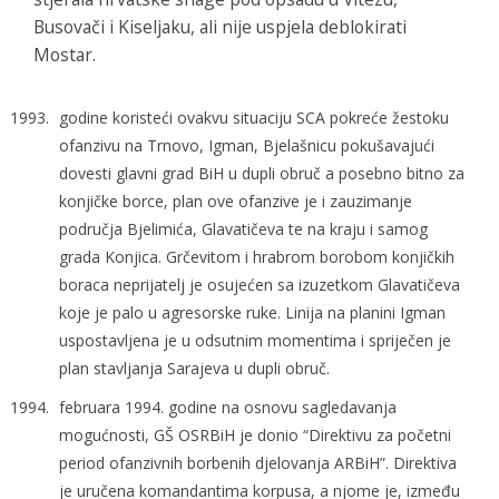
Busovači i Kiseljaku, ali nije uspjela deblokirati
Mostar.
godine koristeći ovakvu situaciju SCA pokreće žestoku
ofanzivu na Trnovo, Igman, Bjelašnicu pokušavajući
dovesti glavni grad BiH u dupli obruč a posebno bitno za
konjičke borce, plan ove ofanzive je i zauzimanje
područja Bjelimića, Glavatičeva te na kraju i samog
grada Konjica. Grčevitom i hrabrom borobom konjičkih
boraca neprijatelj je osujećen sa izuzetkom Glavatičeva
koje je palo u agresorske ruke. Linija na planini Igman
uspostavljena je u odsutnim momentima i spriječen je
plan stavljanja Sarajeva u dupli obruč.
februara 1994. godine na osnovu sagledavanja
mogućnosti, GŠ OSRBiH je donio “Direktivu za početni
period ofanzivnih borbenih djelovanja ARBiH”. Direktiva
je uručena komandantima korpusa, a njome je, između