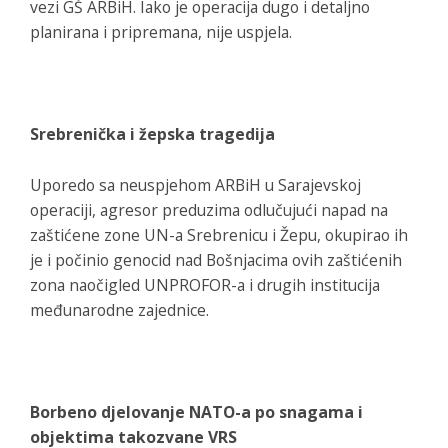
vezi GŠ ARBiH. Iako je operacija dugo i detaljno
planirana i pripremana, nije uspjela.
Srebrenička i žepska tragedija
Uporedo sa neuspjehom ARBiH u Sarajevskoj
operaciji, agresor preduzima odlučujući napad na
zaštićene zone UN-a Srebrenicu i Žepu, okupirao ih
je i počinio genocid nad Bošnjacima ovih zaštićenih
zona naočigled UNPROFOR-a i drugih institucija
međunarodne zajednice.
Borbeno djelovanje NATO-a po snagama i
objektima takozvane VRS