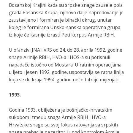
Bosanskoj Krajini kada su srpske snage zauzele pola
grada Bosanska Krupa, njihovo dalje napredovanje je
zaustavljeno i formiran je bihaćki okrug, unutar
kojeg je formirana Unsko-sanska operativna grupa
iz koje će kasnije izrasti Peti korpus Armije RBiH.
U ofanzivi JNA i VRS od 24. do 28. aprila 1992. godine
snage Armije RBIH, HVO-a i HOS-a su potisnuli
napadače istočno od Mostara. U ratnim operacijama
u ljeto i jesen 1992. godine, uspostavlja se ratna linija
koja se do kraja 1994. godine neće bitnije mijenjati.
1993.
Godina 1993. obilježena je bošnjačko-hrvatskim
sukobom između snaga Armije RBIH i HVO-a.
Hrvatske snage su svoj fokus ratovanja sa srpskih
snaga prebacile na teritoriju pod kontrolom Armije