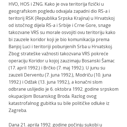
HVO, HOS i ZNG. Kako je ova teritorija fizički u
geografskom pogledu odvajala zapadni dio RS-a i
teritorij RSK (Republika Srpska Krajina) u Hrvatskoj
od istočnog dijela RS-a i Srbije i Crne Gore, snage
takozvane VRS su morale osvojiti ovu teritoriju kako
bi zauzele koridor koji je bio komunikacija prema
Banjoj Luci i teritoriji pobunjenih Srba u Hrvatskoj.
Zbog strateške važnosti takozvana VRS pokreće
operaciju Koridor u kojoj zauzimaju Bosanski Šamac
(17. april 1992.) i Brčko (7. maj 1992.). U junu su
zauzeli Derventu (7. juna 1992.), Modriču (10. juna
1992.) i Odžak (13. juna 1992.), a konačni slom
odbrane uslijedio je 6. oktobra 1992. godine srpskom
okupacijom Bosanskog Broda. Razlog ovog
katastrofalnog gubitka su bile političke odluke iz
Zagreba.
Dana 21. aprila 1992. godine počinju sukobi u