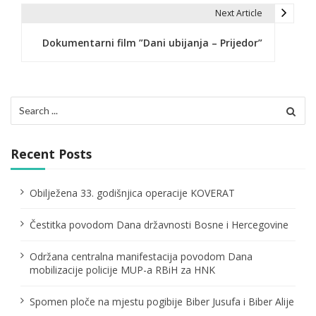
s
Next Article
t
Dokumentarni film ”Dani ubijanja – Prijedor”
n
a
v
Search
for:
i
g
Recent Posts
a
Obilježena 33. godišnjica operacije KOVERAT
t
Čestitka povodom Dana državnosti Bosne i Hercegovine
i
o
Održana centralna manifestacija povodom Dana
mobilizacije policije MUP-a RBiH za HNK
n
Spomen ploče na mjestu pogibije Biber Jusufa i Biber Alije