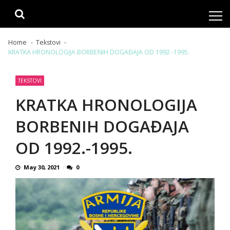
Skip
Skip
to
to
navigation
content
Home
Tekstovi
KRATKA HRONOLOGIJA BORBENIH DOGAĐAJA OD 1992.-1995.
TEKSTOVI
KRATKA HRONOLOGIJA
BORBENIH DOGAĐAJA
OD 1992.-1995.
May 30, 2021
0