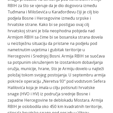
RBIH za što se vjeruje da je dio dogovora između
Tuđmana i Miloševića u Karađorđevu čiji je cilj bio
podjela Bosne i Hercegovine između srpske i
hrvatske strane. Kako bi se postigao ovaj cilj
hrvatskoj strani je bila neophodna pobjeda nad
Armijom RBIH sa čime bi se bosanska strana dovela
u neizbježnu situaciju da pristane na podjelu pod
nametnutim uvjetima i gubitak teritorije u
Hercegovini i Srednjoj Bosni. Armija RBIH se suočava
sa potpunim okruženjem te izostankom dobavljanja
oružja, municije, hrane, što je Armiju dovelo u najteži
položaj tokom svojeg postojanja. U septembru armija
pokreće operaciju „Neretva 93“ pod vodstvom Sefera
Halilovića koja je imala u cilju potisnuti hrvatske
snage (HVO i HV) iz područja srednje Bosne i
zapadne Hercegovine te deblokadu Mostara. Armija
RBIH je oslobodila oko 450 km kvadratnih teritorije,
stjerala hrvatske snage pod opsadu u Vitezu,