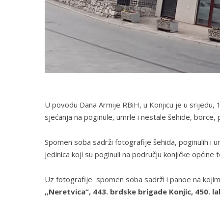
U povodu Dana Armije RBiH, u Konjicu je u srijedu, 1
sjećanja na poginule, umrle i nestale šehide, borce,
Spomen soba sadrži fotografije šehida, poginulih i u
jedinica koji su poginuli na području konjičke općine t
Uz fotografije spomen soba sadrži i panoe na kojima 
„Neretvica“, 443. brdske brigade Konjic, 450. la