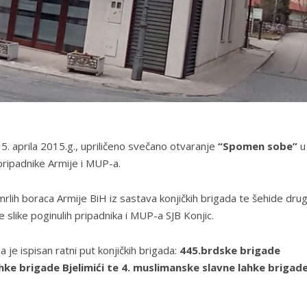
5. aprila 2015.g., upriličeno svečano otvaranje
“Spomen sobe”
u
 pripadnike Armije i MUP-a.
mrlih boraca Armije BiH iz sastava konjičkih brigada te šehide drug
e slike poginulih pripadnika i MUP-a SJB Konjic.
je ispisan ratni put konjičkih brigada:
445.brdske brigade
hke brigade Bjelimići te 4. muslimanske slavne lahke brigade