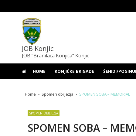
Skip
Skip
to
to
navigation
content
JOB Konjic
JOB "Branilaca Konjica" Konjic
HOME
KONJIČKE BRIGADE
ŠEHIDI/POGINU
Home
Spomen obiljezja
SPOMEN SOBA – MEMORIAL
SPOMEN OBILJEZJA
SPOMEN SOBA – MEM