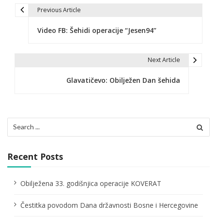
Previous Article
P
Video FB: Šehidi operacije “Jesen94”
o
s
Next Article
t
Glavatičevo: Obilježen Dan šehida
n
a
v
Search
for:
i
g
Recent Posts
a
Obilježena 33. godišnjica operacije KOVERAT
t
Čestitka povodom Dana državnosti Bosne i Hercegovine
i