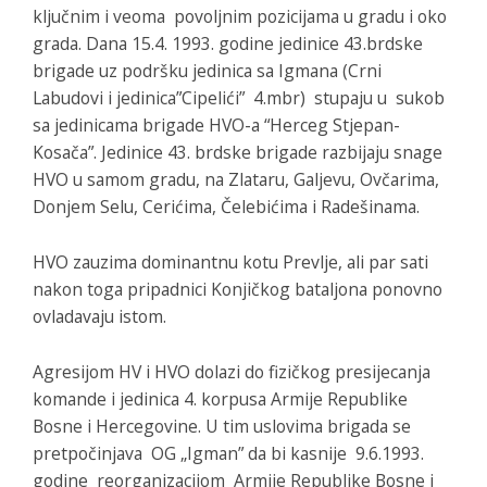
ključnim i veoma povoljnim pozicijama u gradu i oko
grada. Dana 15.4. 1993. godine jedinice 43.brdske
brigade uz podršku jedinica sa Igmana (Crni
Labudovi i jedinica”Cipelići” 4.mbr) stupaju u sukob
sa jedinicama brigade HVO-a “Herceg Stjepan-
Kosača”. Jedinice 43. brdske brigade razbijaju snage
HVO u samom gradu, na Zlataru, Galjevu, Ovčarima,
Donjem Selu, Cerićima, Čelebićima i Radešinama.
HVO zauzima dominantnu kotu Prevlje, ali par sati
nakon toga pripadnici Konjičkog bataljona ponovno
ovladavaju istom.
Agresijom HV i HVO dolazi do fizičkog presijecanja
komande i jedinica 4. korpusa Armije Republike
Bosne i Hercegovine. U tim uslovima brigada se
pretpočinjava OG „Igman” da bi kasnije 9.6.1993.
godine reorganizacijom Armije Republike Bosne i