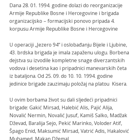
Dana 28. 01. 1994. godine dolazi do reorganizacije
Armije Republike Bosne i Hercegovine i brigada
organizacijsko – formacijski ponovo pripada 4.
korpusu Armije Republike Bosne i Hercegovine
U operaciji „Jezero 94“ i oslobađanju Bijele i Ljubine,
43. brdska brigada je imala zapaženu ulogu. Borbena
dejstva su izvodile kompletne snage diverzantskih
vodova i desetina kao i pripadnici manevarskih četa
iz bataljona. Od 25. 09. do 10. 10. 1994. godine
jedinice brigade zauzimaju položaj na platou Kisera.
U ovim borbama život su dali sljedeći pripadnici
brigade: Gakić Mirsad, Halebić Alis, Pajić Alija,
Novalić Nermin, Novalić Jusuf, Kamiš Salko, Madžak
Dževad, Baralija Sejo, Pekić Marinko, Voloder Atif,
Špago Enid, Maksumić Mirsad, Vatrić Adis, Hakalović
Muhamed, Makan Džemal.