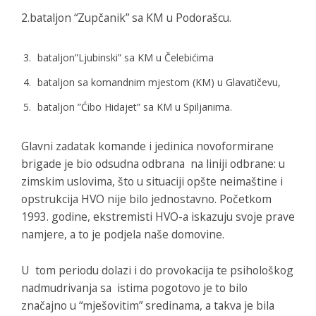
2.bataljon “Zupčanik” sa KM u Podorašcu.
bataljon”Ljubinski” sa KM u Čelebićima
bataljon sa komandnim mjestom (KM) u Glavatičevu,
bataljon ”Ćibo Hidajet” sa KM u Spiljanima.
Glavni zadatak komande i jedinica novoformirane
brigade je bio odsudna odbrana na liniji odbrane: u
zimskim uslovima, što u situaciji opšte neimaštine i
opstrukcija HVO nije bilo jednostavno. Početkom
1993. godine, ekstremisti HVO-a iskazuju svoje prave
namjere, a to je podjela naše domovine.
U tom periodu dolazi i do provokacija te psihološkog
nadmudrivanja sa istima pogotovo je to bilo
značajno u “mješovitim” sredinama, a takva je bila