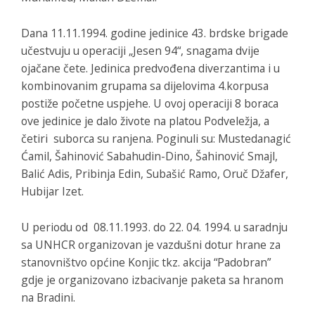
Dana 11.11.1994. godine jedinice 43. brdske brigade
učestvuju u operaciji „Jesen 94“, snagama dvije
ojačane čete. Jedinica predvođena diverzantima i u
kombinovanim grupama sa dijelovima 4.korpusa
postiže početne uspjehe. U ovoj operaciji 8 boraca
ove jedinice je dalo živote na platou Podveležja, a
četiri suborca su ranjena. Poginuli su: Mustedanagić
Ćamil, Šahinović Sabahudin-Dino, Šahinović Smajl,
Balić Adis, Pribinja Edin, Subašić Ramo, Oruč Džafer,
Hubijar Izet.
U periodu od 08.11.1993. do 22. 04. 1994. u saradnju
sa UNHCR organizovan je vazdušni dotur hrane za
stanovništvo općine Konjic tkz. akcija “Padobran”
gdje je organizovano izbacivanje paketa sa hranom
na Bradini.