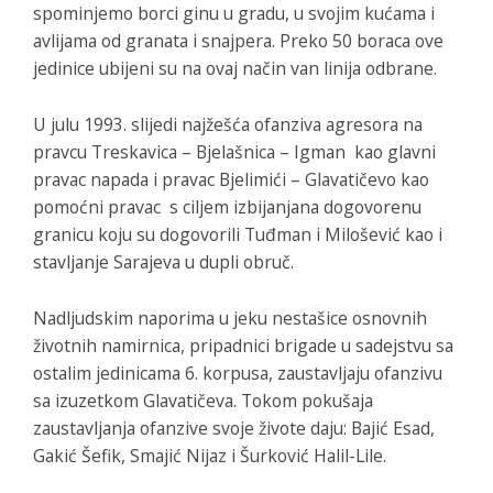
spominjemo borci ginu u gradu, u svojim kućama i
avlijama od granata i snajpera. Preko 50 boraca ove
jedinice ubijeni su na ovaj način van linija odbrane.
U julu 1993. slijedi najžešća ofanziva agresora na
pravcu Treskavica – Bjelašnica – Igman kao glavni
pravac napada i pravac Bjelimići – Glavatičevo kao
pomoćni pravac s ciljem izbijanjana dogovorenu
granicu koju su dogovorili Tuđman i Milošević kao i
stavljanje Sarajeva u dupli obruč.
Nadljudskim naporima u jeku nestašice osnovnih
životnih namirnica, pripadnici brigade u sadejstvu sa
ostalim jedinicama 6. korpusa, zaustavljaju ofanzivu
sa izuzetkom Glavatičeva. Tokom pokušaja
zaustavljanja ofanzive svoje živote daju: Bajić Esad,
Gakić Šefik, Smajić Nijaz i Šurković Halil-Lile.