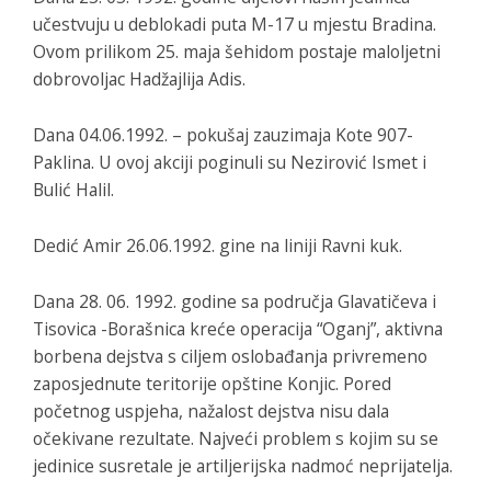
učestvuju u deblokadi puta M-17 u mjestu Bradina.
Ovom prilikom 25. maja šehidom postaje maloljetni
dobrovoljac Hadžajlija Adis.
Dana 04.06.1992. – pokušaj zauzimaja Kote 907-
Paklina. U ovoj akciji poginuli su Nezirović Ismet i
Bulić Halil.
Dedić Amir 26.06.1992. gine na liniji Ravni kuk.
Dana 28. 06. 1992. godine sa područja Glavatičeva i
Tisovica -Borašnica kreće operacija “Oganj”, aktivna
borbena dejstva s ciljem oslobađanja privremeno
zaposjednute teritorije opštine Konjic. Pored
početnog uspjeha, nažalost dejstva nisu dala
očekivane rezultate. Najveći problem s kojim su se
jedinice susretale je artiljerijska nadmoć neprijatelja.