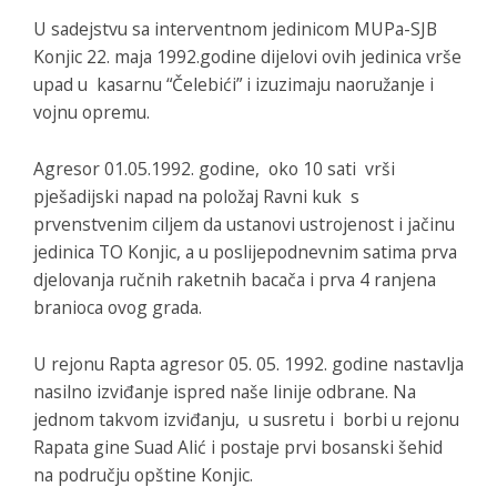
U sadejstvu sa interventnom jedinicom MUPa-SJB
Konjic 22. maja 1992.godine dijelovi ovih jedinica vrše
upad u kasarnu “Čelebići” i izuzimaju naoružanje i
vojnu opremu.
Agresor 01.05.1992. godine, oko 10 sati vrši
pješadijski napad na položaj Ravni kuk s
prvenstvenim ciljem da ustanovi ustrojenost i jačinu
jedinica TO Konjic, a u poslijepodnevnim satima prva
djelovanja ručnih raketnih bacača i prva 4 ranjena
branioca ovog grada.
U rejonu Rapta agresor 05. 05. 1992. godine nastavlja
nasilno izviđanje ispred naše linije odbrane. Na
jednom takvom izviđanju, u susretu i borbi u rejonu
Rapata gine Suad Alić i postaje prvi bosanski šehid
na području opštine Konjic.