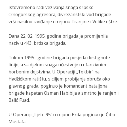
Istovremeno radi vezivanja snaga srpsko-
crnogorskog agresora, divrezanstski vod brigade
vrši nasilno izviđanje u rejonu Tranjine i Velike oštre.
Dana 22. 02. 1995. godine brigada je promijenila
naziv u 443. brdska brigada.
Tokom 1995. godine brigada posjeda dostignute
linije, a sa djelom snaga učestvuje u ofanzivnim
borbenim dejstvima. U Operaciji „Tekbir“ na
Hadžićkom ratištu, s ciljem probijanja obruča oko
glavnog grada, poginuo je komandant bataljona
brigade kapetan Osman Habibija a smrtno je ranjen i
Balić Fuad.
U Operaciji „Ljeto 95“ u rejonu Brda poginuo je Ćibo
Mustafa.