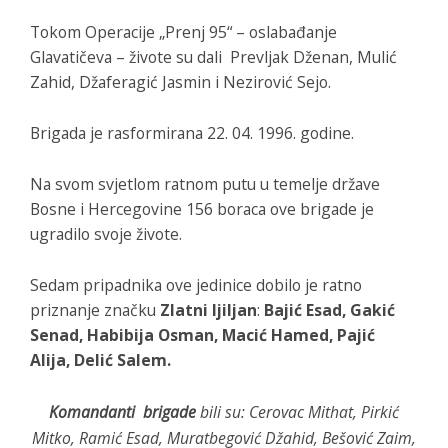
Tokom Operacije „Prenj 95“ – oslabađanje
Glavatičeva – živote su dali Prevljak Dženan, Mulić
Zahid, Džaferagić Jasmin i Nezirović Sejo.
Brigada je rasformirana 22. 04. 1996. godine.
Na svom svjetlom ratnom putu u temelje države
Bosne i Hercegovine 156 boraca ove brigade je
ugradilo svoje živote.
Sedam pripadnika ove jedinice dobilo je ratno
priznanje značku
Zlatni ljiljan
:
Bajić Esad, Gakić
Senad, Habibija Osman, Macić Hamed, Pajić
Alija, Delić Salem.
Komandanti brigade
bili su: Cerovac Mithat, Pirkić
Mitko, Ramić Esad, Muratbegović Džahid, Bešović Zaim,