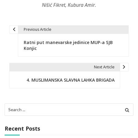
Nišić Fikret, Kubura Amir.
Previous Article
P
Ratni put manevarske jedinice MUP-a SJB
o
Konjic
s
t
Next Article
n
4. MUSLIMANSKA SLAVNA LAHKA BRIGADA
a
v
Search
i
for:
g
Recent Posts
a