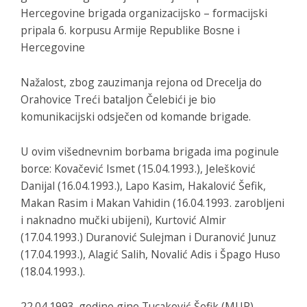
Hercegovine brigada organizacijsko – formacijski
pripala 6. korpusu Armije Republike Bosne i
Hercegovine
Nažalost, zbog zauzimanja rejona od Drecelja do
Orahovice Treći bataljon Čelebići je bio
komunikacijski odsječen od komande brigade.
U ovim višednevnim borbama brigada ima poginule
borce: Kovačević Ismet (15.04.1993.), Jelešković
Danijal (16.04.1993.), Lapo Kasim, Hakalović Šefik,
Makan Rasim i Makan Vahidin (16.04.1993. zarobljeni
i naknadno mučki ubijeni), Kurtović Almir
(17.04.1993.) Duranović Sulejman i Duranović Junuz
(17.04.1993.), Alagić Salih, Novalić Adis i Špago Huso
(18.04.1993.).
22.04.1993. godine gine Tucaković Šefik (MUP).