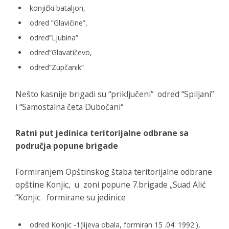
konjički bataljon,
odred ”Glavičine”,
odred”Ljubina”
odred”Glavatičevo,
odred”Zupčanik”
Nešto kasnije brigadi su “priključeni” odred “Spiljani”
i “Samostalna četa Dubočani“
Ratni put jedinica teritorijalne odbrane sa
područja popune brigade
Formiranjem Opštinskog štaba teritorijalne odbrane
opštine Konjic, u zoni popune 7.brigade „Suad Alić
“Konjic formirane su jedinice
odred Konjic -1(lijeva obala, formiran 15 .04. 1992.),