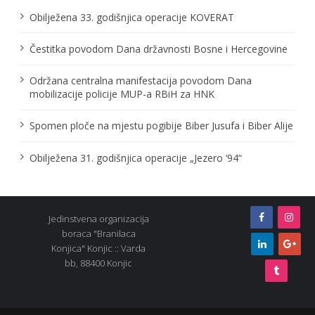
t
Obilježena 33. godišnjica operacije KOVERAT
i
Čestitka povodom Dana državnosti Bosne i Hercegovine
o
Održana centralna manifestacija povodom Dana
n
mobilizacije policije MUP-a RBiH za HNK
Spomen ploče na mjestu pogibije Biber Jusufa i Biber Alije
Obilježena 31. godišnjica operacije „Jezero ‘94“
Jedinstvena organizacija
boraca "Branilaca
Konjica" Konjic :: Varda
bb, 88400 Konjic