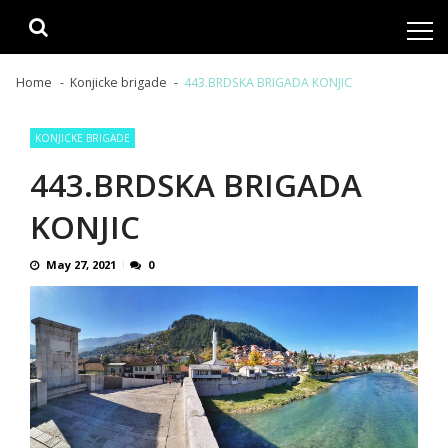
Skip
Skip
to
to
navigation
content
Home
Konjicke brigade
443.BRDSKA BRIGADA KONJIC
KONJICKE BRIGADE
443.BRDSKA BRIGADA
KONJIC
May 27, 2021
0