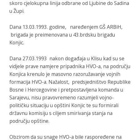
skoro cjelokupna linija odbrane od Ljubine do Sadina
u Župi.
Dana 13.03.1993. godine, naređenjem GŠ ARBiH,
brigada je preimenovana u 43.brdsku brigadu
Konjic.
Dana 27.03.1993 nakon događaja u Klisu kad su se
vidjele prave namjere pripadnika HVO-a, na području
Konjica krenulo je masovno razoružavanje vojnih
formacija HVO-a. Nažalost, predsjedništvo Republike
Bosne i Hercegovine i pretpostavljena komanda u
Sarajevu, nisu pravovremeno razumjeli vojno-
političku situaciju u opštini Konjic te su formirali
državnu komisiju s ciljem smirivanja stanja na
području opštine.
Obzirom da su snage HVO-a bile raspoređene na