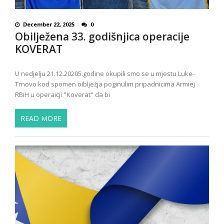
December 22, 2025
0
Obilježena 33. godišnjica operacije
KOVERAT
U nedjelju 21.12.20205.godine okupili smo se u mjestu Luke-
Trnovo kod spomen oiblježja poginulim pripadnicima Armiej
RBiH u operaicji "Koverat" da bi
READ MORE