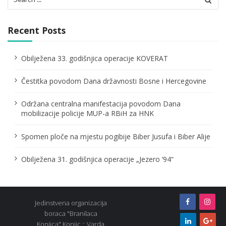
p
for:
a
Recent Posts
g
i
Obilježena 33. godišnjica operacije KOVERAT
n
a
Čestitka povodom Dana državnosti Bosne i Hercegovine
t
Održana centralna manifestacija povodom Dana
i
mobilizacije policije MUP-a RBiH za HNK
o
n
Spomen ploče na mjestu pogibije Biber Jusufa i Biber Alije
Obilježena 31. godišnjica operacije „Jezero ‘94“
Jedinstvena organizacija
boraca "Branilaca
Konjica" Konjic :: Varda