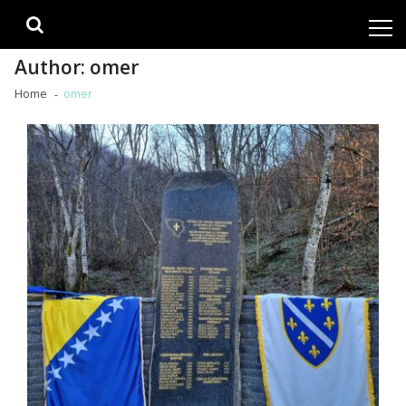
Skip
Skip
to
to
navigation
content
Author:
omer
Home
omer