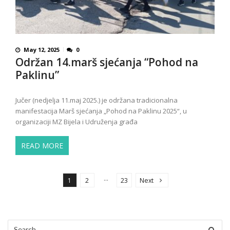
May 12, 2025
0
Održan 14.marš sjećanja “Pohod na
Paklinu”
Jučer (nedjelja 11.maj 2025.) je održana tradicionalna
manifestacija Marš sjećanja „Pohod na Paklinu 2025“, u
organizaciji MZ Bijela i Udruženja građa
READ MORE
P
o
…
1
2
23
Next
s
t
s
Search