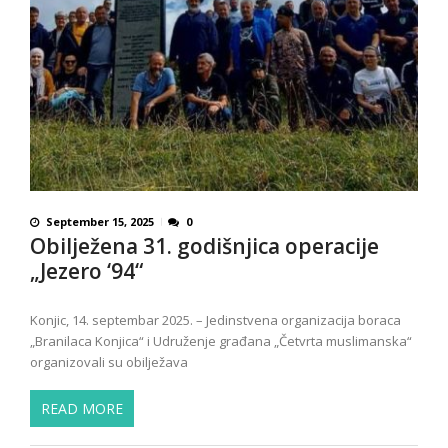
September 15, 2025
0
Obilježena 31. godišnjica operacije
„Jezero ‘94“
Konjic, 14. septembar 2025. – Jedinstvena organizacija boraca
„Branilaca Konjica“ i Udruženje građana „Četvrta muslimanska“
organizovali su obilježava
READ MORE