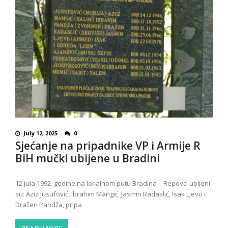
July 12, 2025
0
Sjećanje na pripadnike VP i Armije R
BiH mučki ubijene u Bradini
12.jula 1992. godine na lokalnom putu Bradina – Repovci ubijeni
su: Aziz Jusufović, Ibrahim Mangić, Jasmin Radaslić, Isak Ljevo i
Dražen Pandža, pripa