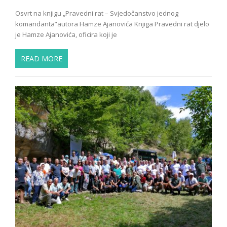
Osvrt na knjigu „Pravedni rat – Svjedočanstvo jednog
komandanta”autora Hamze Ajanovića Knjiga Pravedni rat djelo
je Hamze Ajanovića, oficira koji je
READ MORE