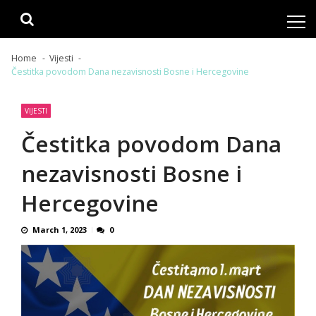
Skip
Skip
to
to
navigation
content
Home
Vijesti
Čestitka povodom Dana nezavisnosti Bosne i Hercegovine
VIJESTI
Čestitka povodom Dana
nezavisnosti Bosne i
Hercegovine
March 1, 2023
0