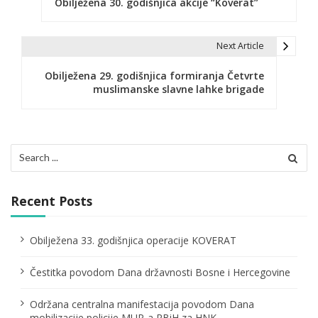
Obilježena 30. godišnjica akcije “Koverat”
o
s
Next Article
t
Obilježena 29. godišnjica formiranja Četvrte
n
muslimanske slavne lahke brigade
a
v
Search
i
for:
g
Recent Posts
a
t
Obilježena 33. godišnjica operacije KOVERAT
i
Čestitka povodom Dana državnosti Bosne i Hercegovine
o
Održana centralna manifestacija povodom Dana
n
mobilizacije policije MUP-a RBiH za HNK