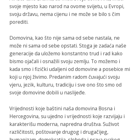
svoje mjesto kao narod na ovome svijetu, u Evropi,
svoju državu, nema cijenu i ne može se bilo s čim
porediti.
Domovina, kao što nije sama od sebe nastala, ne
može ni sama od sebe opstati. Stoga je zadaća naše
generacije da uložemo konstantno trud i rad kako
bismo ojačali i osnažili svoju zemlju. To možemo i
kada smo i fizički udaljeni od domovine a posebice mi
koji u njoj živimo. Predanim radom čuvajući svoju
vjeru, jezik, kulturu, tradiciju i sve ono što smo od
svoje domovine dobili u naslijeđe.
Vrijednosti koje baštini naša domovina Bosna i
Hercegovina, su ujedno i vrijednosti koje razvijaju i
karakterišu moderna, napredna društva. Suživot
različitosti, poštovanje drugog i drugačijeg,
humanizam, demokratija, sloboda i prava svakog