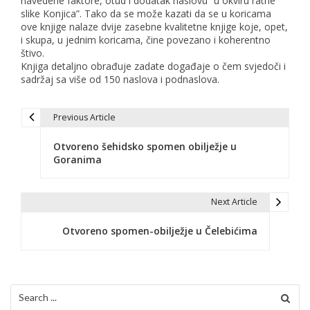
navedene faktore, otud i dodatak naslovu “u okviru ratne
slike Konjica”. Tako da se može kazati da se u koricama
ove knjige nalaze dvije zasebne kvalitetne knjige koje, opet,
i skupa, u jednim koricama, čine povezano i koherentno
štivo.
Knjiga detaljno obrađuje zadate događaje o čem svjedoči i
sadržaj sa više od 150 naslova i podnaslova.
Previous Article
P
Otvoreno šehidsko spomen obilježje u
o
Goranima
s
t
Next Article
n
Otvoreno spomen-obilježje u Čelebićima
a
v
Search
i
for: