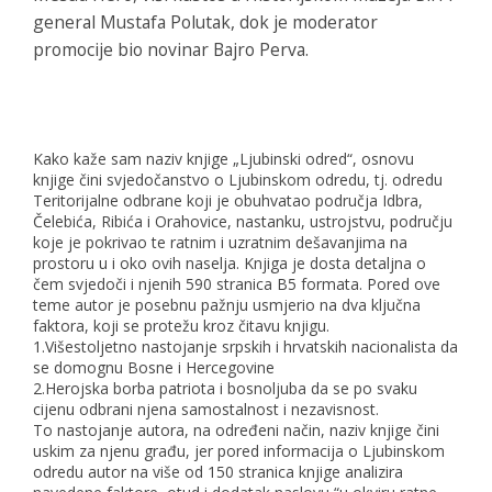
general Mustafa Polutak, dok je moderator
promocije bio novinar Bajro Perva.
Kako kaže sam naziv knjige „Ljubinski odred“, osnovu
knjige čini svjedočanstvo o Ljubinskom odredu, tj. odredu
Teritorijalne odbrane koji je obuhvatao područja Idbra,
Čelebića, Ribića i Orahovice, nastanku, ustrojstvu, području
koje je pokrivao te ratnim i uzratnim dešavanjima na
prostoru u i oko ovih naselja. Knjiga je dosta detaljna o
čem svjedoči i njenih 590 stranica B5 formata. Pored ove
teme autor je posebnu pažnju usmjerio na dva ključna
faktora, koji se protežu kroz čitavu knjigu.
1.Višestoljetno nastojanje srpskih i hrvatskih nacionalista da
se domognu Bosne i Hercegovine
2.Herojska borba patriota i bosnoljuba da se po svaku
cijenu odbrani njena samostalnost i nezavisnost.
To nastojanje autora, na određeni način, naziv knjige čini
uskim za njenu građu, jer pored informacija o Ljubinskom
odredu autor na više od 150 stranica knjige analizira