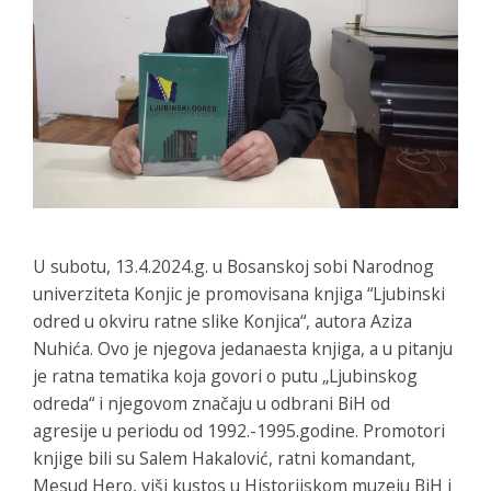
U subotu, 13.4.2024.g. u Bosanskoj sobi Narodnog
univerziteta Konjic je promovisana knjiga “Ljubinski
odred u okviru ratne slike Konjica“, autora Aziza
Nuhića. Ovo je njegova jedanaesta knjiga, a u pitanju
je ratna tematika koja govori o putu „Ljubinskog
odreda“ i njegovom značaju u odbrani BiH od
agresije u periodu od 1992.-1995.godine. Promotori
knjige bili su Salem Hakalović, ratni komandant,
Mesud Hero, viši kustos u Historijskom muzeju BiH i