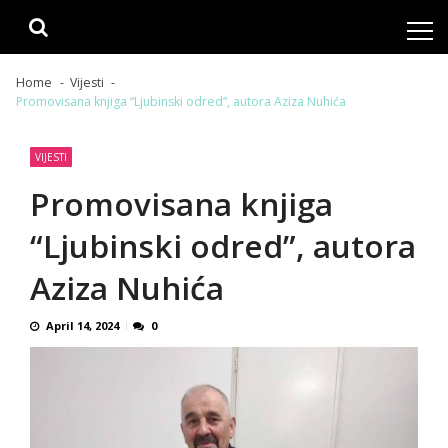
Skip
Skip
to
to
navigation
content
Home
Vijesti
Promovisana knjiga “Ljubinski odred”, autora Aziza Nuhića
VIJESTI
Promovisana knjiga
“Ljubinski odred”, autora
Aziza Nuhića
April 14, 2024
0