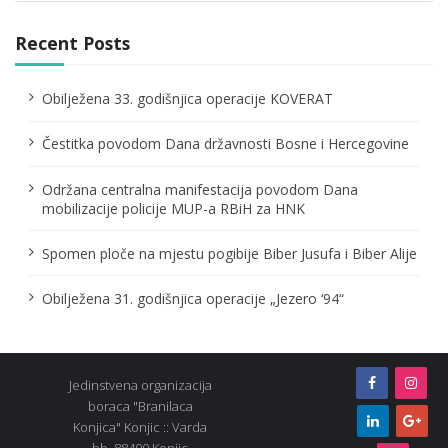
g
Recent Posts
a
t
Obilježena 33. godišnjica operacije KOVERAT
i
Čestitka povodom Dana državnosti Bosne i Hercegovine
o
Održana centralna manifestacija povodom Dana
n
mobilizacije policije MUP-a RBiH za HNK
Spomen ploče na mjestu pogibije Biber Jusufa i Biber Alije
Obilježena 31. godišnjica operacije „Jezero ‘94“
Jedinstvena organizacija
boraca "Branilaca
Konjica" Konjic :: Varda
bb, 88400 Konjic