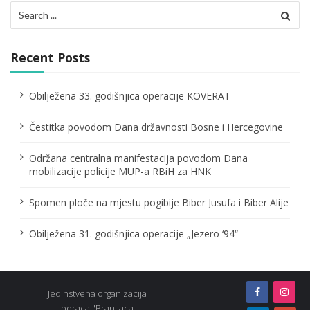
Search
g
for:
a
Recent Posts
t
i
Obilježena 33. godišnjica operacije KOVERAT
o
Čestitka povodom Dana državnosti Bosne i Hercegovine
n
Održana centralna manifestacija povodom Dana
mobilizacije policije MUP-a RBiH za HNK
Spomen ploče na mjestu pogibije Biber Jusufa i Biber Alije
Obilježena 31. godišnjica operacije „Jezero ‘94“
Jedinstvena organizacija
boraca "Branilaca