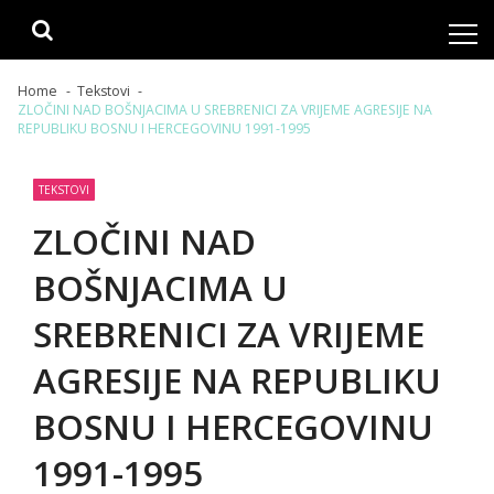
Skip
Skip
to
to
navigation
content
Home
Tekstovi
ZLOČINI NAD BOŠNJACIMA U SREBRENICI ZA VRIJEME AGRESIJE NA
REPUBLIKU BOSNU I HERCEGOVINU 1991-1995
TEKSTOVI
ZLOČINI NAD
BOŠNJACIMA U
SREBRENICI ZA VRIJEME
AGRESIJE NA REPUBLIKU
BOSNU I HERCEGOVINU
1991-1995