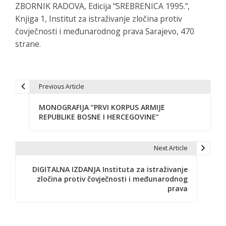
ZBORNIK RADOVA, Edicija “SREBRENICA 1995.”,
Knjiga 1, Institut za istraživanje zločina protiv
čovječnosti i međunarodnog prava Sarajevo, 470
strane.
Previous Article
P
MONOGRAFIJA “PRVI KORPUS ARMIJE
o
REPUBLIKE BOSNE I HERCEGOVINE”
s
t
Next Article
n
DIGITALNA IZDANJA Instituta za istraživanje
zločina protiv čovječnosti i međunarodnog
a
prava
v
i